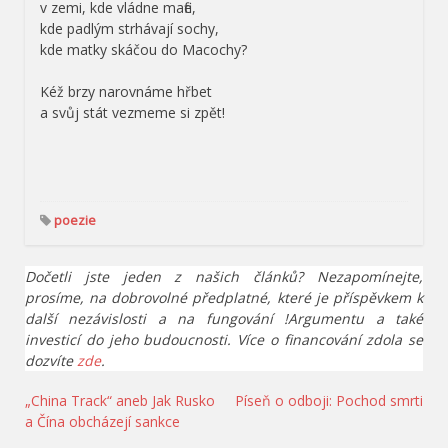
v zemi, kde vládne mafie,
kde padlým strhávají sochy,
kde matky skáčou do Macochy?
Kéž brzy narovnáme hřbet
a svůj stát vezmeme si zpět!
poezie
Dočetli jste jeden z našich článků? Nezapomínejte,
prosíme, na dobrovolné předplatné, které je příspěvkem k
další nezávislosti a na fungování !Argumentu a také
investicí do jeho budoucnosti. Více o financování zdola se
dozvíte
zde
.
Navigace
„China Track“ aneb Jak Rusko
Píseň o odboji: Pochod smrti
a Čína obcházejí sankce
pro