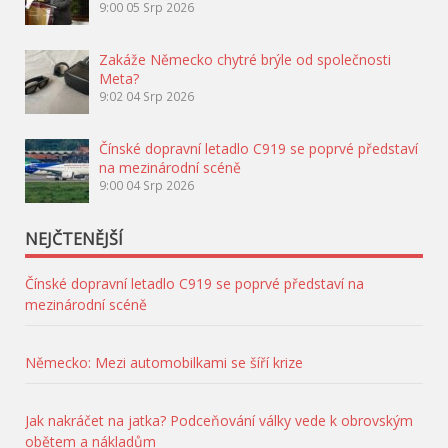
9:00
05 Srp 2026
Zakáže Německo chytré brýle od společnosti
Meta?
9:02
04 Srp 2026
Čínské dopravní letadlo C919 se poprvé představí
na mezinárodní scéně
9:00
04 Srp 2026
NEJČTENĚJŠÍ
Čínské dopravní letadlo C919 se poprvé představí na
mezinárodní scéně
Německo: Mezi automobilkami se šíří krize
Jak nakráčet na jatka? Podceňování války vede k obrovským
obětem a nákladům