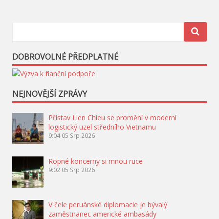
příspěvek
DOBROVOLNÉ PŘEDPLATNÉ
NEJNOVĚJŠÍ ZPRÁVY
Přístav Lien Chieu se promění v moderní
logistický uzel středního Vietnamu
9:04
05 Srp 2026
Ropné koncerny si mnou ruce
9:02
05 Srp 2026
V čele peruánské diplomacie je bývalý
zaměstnanec americké ambasády