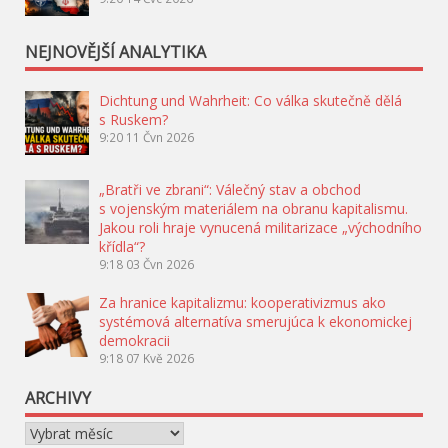
NEJNOVĚJŠÍ ANALYTIKA
Dichtung und Wahrheit: Co válka skutečně dělá
s Ruskem?
9:20
11 Čvn 2026
„Bratři ve zbrani“: Válečný stav a obchod
s vojenským materiálem na obranu kapitalismu.
Jakou roli hraje vynucená militarizace „východního
křídla“?
9:18
03 Čvn 2026
Za hranice kapitalizmu: kooperativizmus ako
systémová alternatíva smerujúca k ekonomickej
demokracii
9:18
07 Kvě 2026
ARCHIVY
Archivy