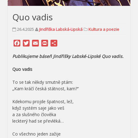
Quo vadis
26.4.2025
Jindřiška Labská-Lipská
Kultura a poezie
Facebook
Twitter
Email
Print
Share
Publikujeme báseň Jindřišky Labské-Lipské Quo vadis.
Quo vadis
To se tak někdy smutně ptám:
„Kam kráčí česká státnost, kam?“
Kdekomu projde špatnost, lež,
když systém saje jako veš
a za slušného člověka
leckterý had se převléká…
Co všechno jeden zažije