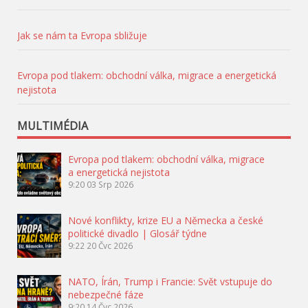
Jak se nám ta Evropa sbližuje
Evropa pod tlakem: obchodní válka, migrace a energetická
nejistota
MULTIMÉDIA
Evropa pod tlakem: obchodní válka, migrace
a energetická nejistota
9:20
03 Srp 2026
Nové konflikty, krize EU a Německa a české
politické divadlo | Glosář týdne
9:22
20 Čvc 2026
NATO, Írán, Trump i Francie: Svět vstupuje do
nebezpečné fáze
9:20
14 Čvc 2026