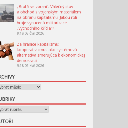
„Bratři ve zbrani“: Válečný stav
a obchod s vojenským materiálem
na obranu kapitalismu. Jakou roli
hraje vynucená militarizace
„východního křídla“?
9:18
03 Čvn 2026
Za hranice kapitalizmu:
kooperativizmus ako systémová
alternatíva smerujúca k ekonomickej
demokracii
9:18
07 Kvě 2026
RCHIVY
chivy
UBRIKY
briky
UTOŘI