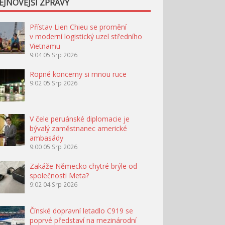
EJNOVĚJŠÍ ZPRÁVY
Přístav Lien Chieu se promění
v moderní logistický uzel středního
Vietnamu
9:04
05 Srp 2026
Ropné koncerny si mnou ruce
9:02
05 Srp 2026
V čele peruánské diplomacie je
bývalý zaměstnanec americké
ambasády
9:00
05 Srp 2026
Zakáže Německo chytré brýle od
společnosti Meta?
9:02
04 Srp 2026
Čínské dopravní letadlo C919 se
poprvé představí na mezinárodní