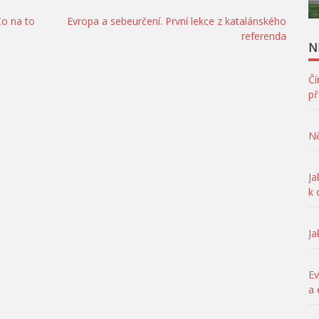
Co na to
Evropa a sebeurčení. První lekce z katalánského
referenda
N
Čí
př
Ně
Ja
k
Ja
Ev
a 