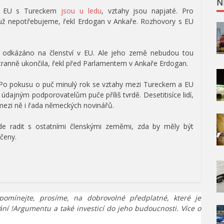
N
y EU s Tureckem
jsou u ledu
, vztahy jsou napjaté. Pro
 už nepotřebujeme, řekl Erdogan v Ankaře. Rozhovory s EU
v odkázáno na členství v EU. Ale jeho země nebudou tou
stranně ukončila, řekl před Parlamentem v Ankaře Erdogan.
t. Po pokusu o puč minulý rok se vztahy mezi Tureckem a EU
i údajným podporovatelům puče příliš tvrdě. Desetitisíce lidí,
ří mezi ně i řada německých novinářů.
e radit s ostatními členskými zeměmi, zda by měly být
čeny.
pomínejte, prosíme, na dobrovolné předplatné, které je
ání !Argumentu a také investicí do jeho budoucnosti. Více o