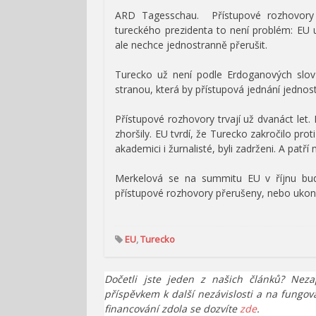
ARD Tagesschau.
Přístupové rozhovor
tureckého prezidenta to není problém: EU
ale nechce jednostranně přerušit.
Turecko už není podle Erdoganových slo
stranou, která by přístupová jednání jedno
Přístupové rozhovory trvají už dvanáct le
zhoršily. EU tvrdí, že Turecko zakročilo prot
akademici i žurnalisté, byli zadrženi. A pat
Merkelová se na summitu EU v říjnu bud
přístupové rozhovory přerušeny, nebo ukon
EU
,
Turecko
Dočetli jste jeden z našich článků? Neza
příspěvkem k další nezávislosti a na fungov
financování zdola se dozvíte
zde
.