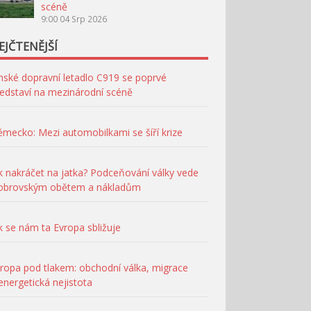
scéně
9:00
04 Srp 2026
EJČTENĚJŠÍ
nské dopravní letadlo C919 se poprvé
edstaví na mezinárodní scéně
mecko: Mezi automobilkami se šíří krize
k nakráčet na jatka? Podceňování války vede
 obrovským obětem a nákladům
k se nám ta Evropa sbližuje
ropa pod tlakem: obchodní válka, migrace
energetická nejistota