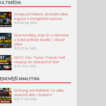
ULTIMÉDIA
Evropa pod tlakem: obchodní válka,
migrace a energetická nejistota
9:20
03 Srp 2026
Nové konflikty, krize EU a Německa
a české politické divadlo | Glosář
týdne
9:22
20 Čvc 2026
NATO, Írán, Trump i Francie: Svět
vstupuje do nebezpečné fáze
9:20
14 Čvc 2026
EJNOVĚJŠÍ ANALYTIKA
Dichtung und Wahrheit: Co válka
skutečně dělá s Ruskem?
9:20
11 Čvn 2026