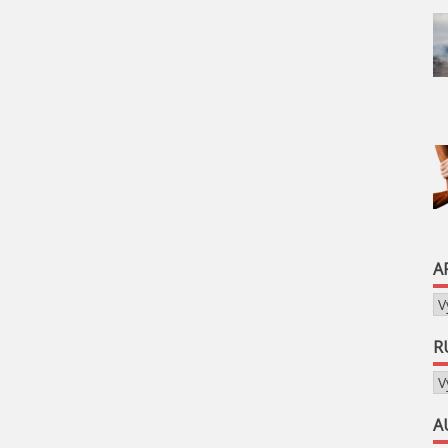
A
Ar
R
Ru
A