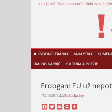
Přeskočit
Kdo jsme?
Seznam autorů
Dobrovolné pře
na
obsah
!Argument
ÚVODNÍ STRÁNKA
ANALYTIKA
KOMEN
DIALOG NAPŘÍČ
KULTURA A POEZIE
Erdogan: EU už nepo
2.10.2017
VSa
Zprávy
Facebook
Twitter
Email
Print
Share