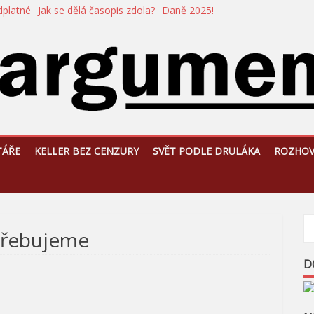
dplatné
Jak se dělá časopis zdola?
Daně 2025!
TÁŘE
KELLER BEZ CENZURY
SVĚT PODLE DRULÁKA
ROZHO
třebujeme
D