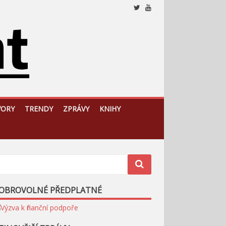
Nezávislý, český a slovenský analytický a komentátorský
web
VORY
TRENDY
ZPRÁVY
KNIHY
OBROVOLNÉ PŘEDPLATNÉ