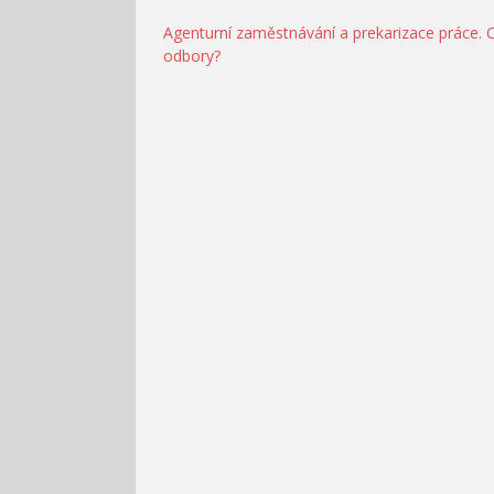
Navigace
Agenturní zaměstnávání a prekarizace práce. 
odbory?
pro
příspěvek