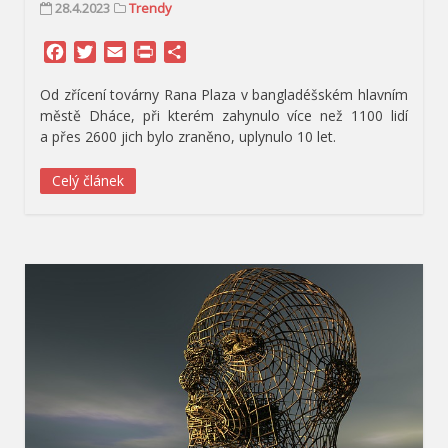
28.4.2023
Trendy
Facebook
Twitter
Email
Print
Share
Od zřícení továrny Rana Plaza v bangladéšském hlavním
městě Dháce, při kterém zahynulo více než 1100 lidí
a přes 2600 jich bylo zraněno, uplynulo 10 let.
Celý článek