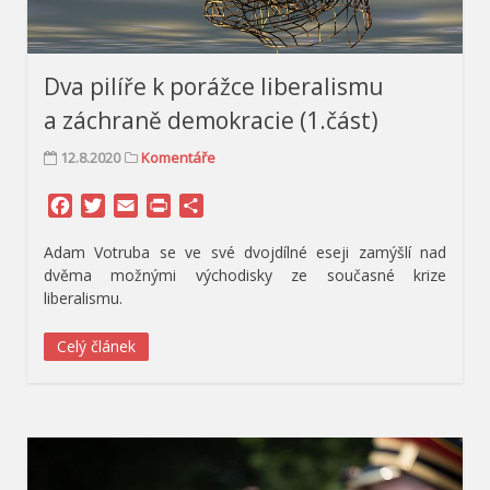
Dva pilíře k porážce liberalismu
a záchraně demokracie (1.část)
12.8.2020
Komentáře
Facebook
Twitter
Email
Print
Share
Adam Votruba se ve své dvojdílné eseji zamýšlí nad
dvěma možnými východisky ze současné krize
liberalismu.
Celý článek