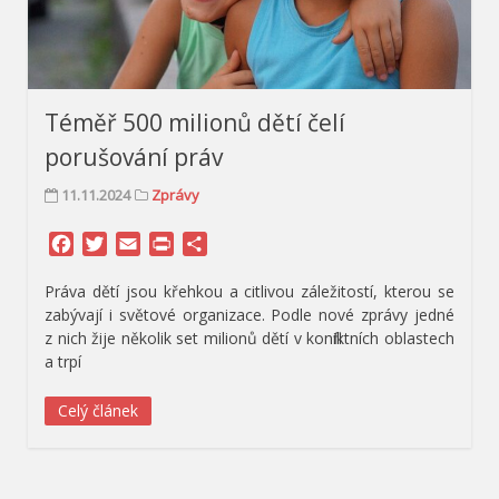
Téměř 500 milionů dětí čelí
porušování práv
11.11.2024
Zprávy
Facebook
Twitter
Email
Print
Share
Práva dětí jsou křehkou a citlivou záležitostí, kterou se
zabývají i světové organizace. Podle nové zprávy jedné
z nich žije několik set milionů dětí v konfliktních oblastech
a trpí
Celý článek