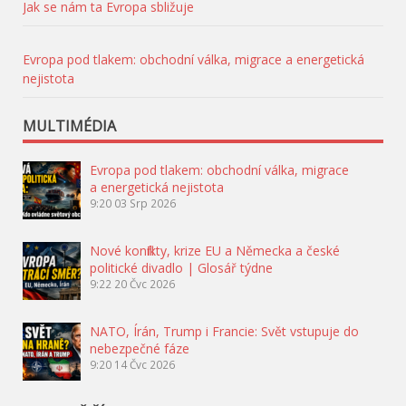
Jak se nám ta Evropa sbližuje
Evropa pod tlakem: obchodní válka, migrace a energetická
nejistota
MULTIMÉDIA
Evropa pod tlakem: obchodní válka, migrace
a energetická nejistota
9:20
03 Srp 2026
Nové konflikty, krize EU a Německa a české
politické divadlo | Glosář týdne
9:22
20 Čvc 2026
NATO, Írán, Trump i Francie: Svět vstupuje do
nebezpečné fáze
9:20
14 Čvc 2026