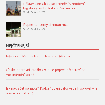
Přístav Lien Chieu se promění v moderní
logistický uzel středního Vietnamu
9:04
05 Srp 2026
Ropné koncerny si mnou ruce
9:02
05 Srp 2026
NEJČTENĚJŠÍ
Německo: Mezi automobilkami se šíří krize
Čínské dopravní letadlo C919 se poprvé představí na
mezinárodní scéně
Jak nakráčet na jatka? Podceňování války vede k obrovským
obětem a nákladům