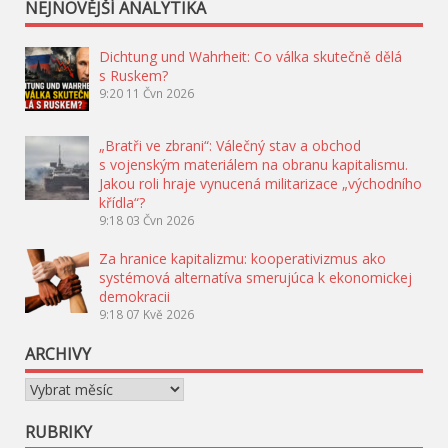
NEJNOVĚJŠÍ ANALYTIKA
Dichtung und Wahrheit: Co válka skutečně dělá
s Ruskem?
9:20
11 Čvn 2026
„Bratři ve zbrani“: Válečný stav a obchod
s vojenským materiálem na obranu kapitalismu.
Jakou roli hraje vynucená militarizace „východního
křídla“?
9:18
03 Čvn 2026
Za hranice kapitalizmu: kooperativizmus ako
systémová alternatíva smerujúca k ekonomickej
demokracii
9:18
07 Kvě 2026
ARCHIVY
Archivy
RUBRIKY