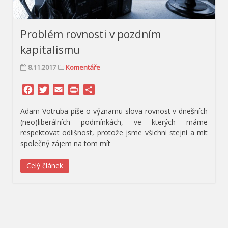
Problém rovnosti v pozdním
kapitalismu
8.11.2017
Komentáře
Facebook
Twitter
Email
Print
Share
Adam Votruba píše o významu slova rovnost v dnešních
(neo)liberálních podmínkách, ve kterých máme
respektovat odlišnost, protože jsme všichni stejní a mít
společný zájem na tom mít
Celý článek