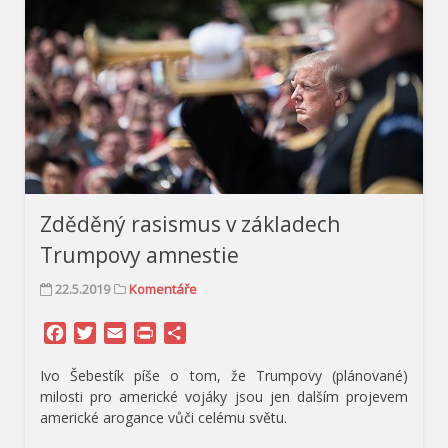
Zděděný rasismus v základech
Trumpovy amnestie
22.5.2019
Komentáře
Facebook
Twitter
Email
Print
Share
Ivo Šebestík píše o tom, že Trumpovy (plánované)
milosti pro americké vojáky jsou jen dalším projevem
americké arogance vůči celému světu.