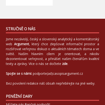
STRUČNĚ O NÁS
Jsme nezávislý, český a slovenský analytický a komentátorský
web
Argument
, který chce zlepšovat informační prostor a
rozšiřovat veřejnou diskuzi o aktuálních tématech doma a ve
světě. Naším hlavním cílem je orientovat, a nikoliv
dezorientovat veřejnost, a přinášet našim čtenářům kvalitní
texty a zprávy. Více o nás se dočtete
zde
.
Spojte se s námi:
podporte(ad)casopisargument.cz
Bez povolení redakce náš obsah nepřebírejte na jiné weby.
PENĚŽNÍ DARY
Můžete nás finančně podpořit: