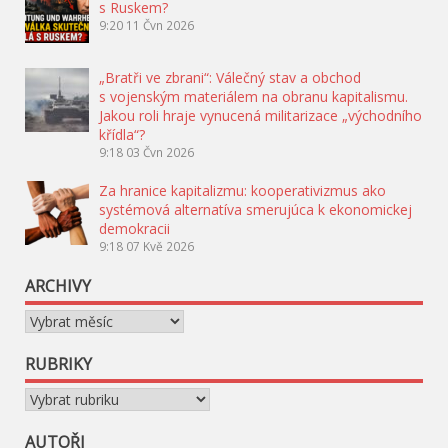
s Ruskem?
9:20
11 Čvn 2026
„Bratři ve zbrani“: Válečný stav a obchod
s vojenským materiálem na obranu kapitalismu.
Jakou roli hraje vynucená militarizace „východního
křídla“?
9:18
03 Čvn 2026
Za hranice kapitalizmu: kooperativizmus ako
systémová alternatíva smerujúca k ekonomickej
demokracii
9:18
07 Kvě 2026
ARCHIVY
Archivy
RUBRIKY
Rubriky
AUTOŘI