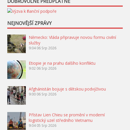
DOBROVOLNÉ PŘEDPLATNÉ
NEJNOVĚJŠÍ ZPRÁVY
Německo: Vláda připravuje novou formu civilní
služby
9:04
06 Srp 2026
Etiopie je na prahu dalšího konfliktu
9:02
06 Srp 2026
Afghánistán bojuje s dětskou podvýživou
9:00
06 Srp 2026
Přístav Lien Chieu se promění v moderní
logistický uzel středního Vietnamu
9:04
05 Srp 2026