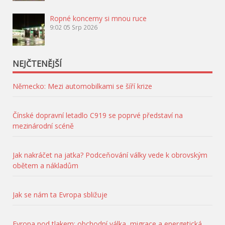
Ropné koncerny si mnou ruce
9:02
05 Srp 2026
NEJČTENĚJŠÍ
Německo: Mezi automobilkami se šíří krize
Čínské dopravní letadlo C919 se poprvé představí na
mezinárodní scéně
Jak nakráčet na jatka? Podceňování války vede k obrovským
obětem a nákladům
Jak se nám ta Evropa sbližuje
Evropa pod tlakem: obchodní válka, migrace a energetická