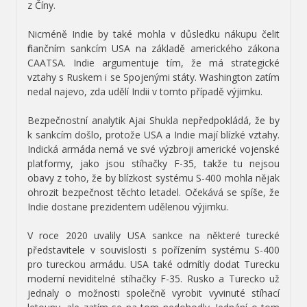
z Číny.
Nicméně Indie by také mohla v důsledku nákupu čelit
finančním sankcím USA na základě amerického zákona
CAATSA. Indie argumentuje tím, že má strategické
vztahy s Ruskem i se Spojenými státy. Washington zatím
nedal najevo, zda udělí Indii v tomto případě výjimku.
Bezpečnostní analytik Ajai Shukla nepředpokládá, že by
k sankcím došlo, protože USA a Indie mají blízké vztahy.
Indická armáda nemá ve své výzbroji americké vojenské
platformy, jako jsou stíhačky F-35, takže tu nejsou
obavy z toho, že by blízkost systému S-400 mohla nějak
ohrozit bezpečnost těchto letadel. Očekává se spíše, že
Indie dostane prezidentem udělenou výjimku.
V roce 2020 uvalily USA sankce na některé turecké
představitele v souvislosti s pořízením systému S-400
pro tureckou armádu. USA také odmítly dodat Turecku
moderní neviditelné stíhačky F-35. Rusko a Turecko už
jednaly o možnosti společně vyrobit vyvinuté stíhací