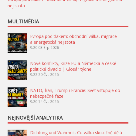
nejistota
MULTIMÉDIA
Evropa pod tlakem: obchodní válka, migrace
a energetická nejistota
9:20
03 Srp 2026
Nové konflikty, krize EU a Německa a české
politické divadlo | Glosář týdne
9:22
20 Čvc 2026
NATO, Írán, Trump i Francie: Svět vstupuje do
nebezpečné fáze
9:20
14 Čvc 2026
NEJNOVĚJŠÍ ANALYTIKA
Dichtung und Wahrheit: Co válka skutečně dělá