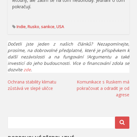
letouny, ale zatím se na tom nedohodly. Jednání o tom
pokračují.
Indie
,
Rusko
,
sankce
,
USA
Dočetli jste jeden z našich článků? Nezapomínejte,
prosíme, na dobrovolné předplatné, které je příspěvkem k
další nezávislosti a na fungování !Argumentu a také
investicí do jeho budoucnosti. Více o financování zdola se
dozvíte
zde
.
Navigace
Ochrana stability klimatu
Komunikace s Ruskem má
zůstává ve slepé uličce
pokračovat a odradit je od
pro
agrese
příspěvek