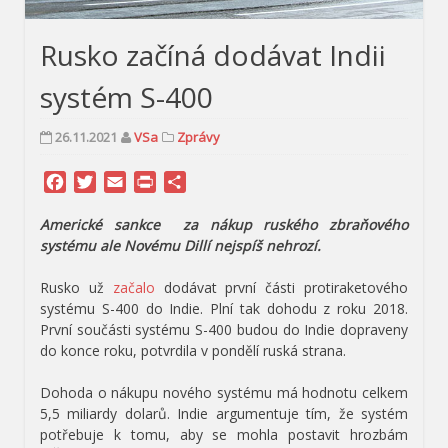
Rusko začíná dodávat Indii
systém S-400
26.11.2021
VSa
Zprávy
Facebook
Twitter
Email
Print
Share
Americké sankce za nákup ruského zbraňového
systému ale Novému Dillí nejspíš nehrozí.
Rusko už
začalo
dodávat první části protiraketového
systému S-400 do Indie. Plní tak dohodu z roku 2018.
První součásti systému S-400 budou do Indie dopraveny
do konce roku, potvrdila v pondělí ruská strana.
Dohoda o nákupu nového systému má hodnotu celkem
5,5 miliardy dolarů. Indie argumentuje tím, že systém
potřebuje k tomu, aby se mohla postavit hrozbám