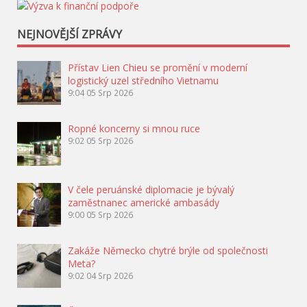
NEJNOVĚJŠÍ ZPRÁVY
Přístav Lien Chieu se promění v moderní
logistický uzel středního Vietnamu
9:04
05 Srp 2026
Ropné koncerny si mnou ruce
9:02
05 Srp 2026
V čele peruánské diplomacie je bývalý
zaměstnanec americké ambasády
9:00
05 Srp 2026
Zakáže Německo chytré brýle od společnosti
Meta?
9:02
04 Srp 2026