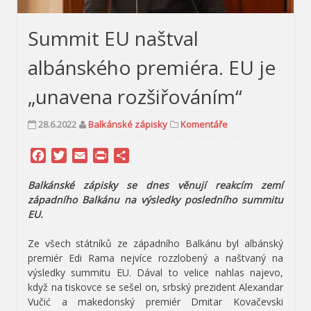
Summit EU naštval
albánského premiéra. EU je
„unavena rozšiřováním“
28.6.2022
Balkánské zápisky
Komentáře
Facebook
Twitter
Email
Print
Share
Balkánské zápisky se dnes věnují reakcím zemí
západního Balkánu na výsledky posledního summitu
EU.
Ze všech státníků ze západního Balkánu byl albánský
premiér Edi Rama nejvíce rozzlobený a naštvaný na
výsledky summitu EU. Dával to velice nahlas najevo,
když na tiskovce se sešel on, srbský prezident Alexandar
Vučić a makedonský premiér Dmitar Kovačevski