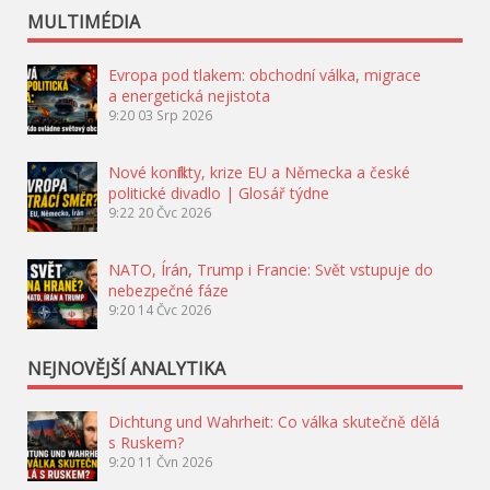
MULTIMÉDIA
Evropa pod tlakem: obchodní válka, migrace
a energetická nejistota
9:20
03 Srp 2026
Nové konflikty, krize EU a Německa a české
politické divadlo | Glosář týdne
9:22
20 Čvc 2026
NATO, Írán, Trump i Francie: Svět vstupuje do
nebezpečné fáze
9:20
14 Čvc 2026
NEJNOVĚJŠÍ ANALYTIKA
Dichtung und Wahrheit: Co válka skutečně dělá
s Ruskem?
9:20
11 Čvn 2026