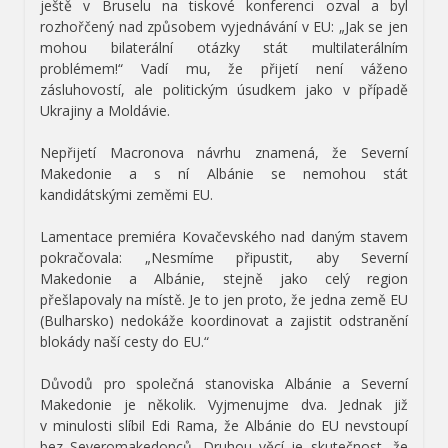
ještě v Bruselu na tiskové konferenci ozval a byl
rozhořčený nad způsobem vyjednávání v EU: „Jak se jen
mohou bilaterální otázky stát multilaterálním
problémem!“ Vadí mu, že přijetí není váženo
zásluhovostí, ale politickým úsudkem jako v případě
Ukrajiny a Moldávie.
Nepřijetí Macronova návrhu znamená, že Severní
Makedonie a s ní Albánie se nemohou stát
kandidátskými zeměmi EU.
Lamentace premiéra Kovačevského nad daným stavem
pokračovala: „Nesmíme připustit, aby Severní
Makedonie a Albánie, stejně jako celý region
přešlapovaly na místě. Je to jen proto, že jedna země EU
(Bulharsko) nedokáže koordinovat a zajistit odstranění
blokády naší cesty do EU.“
Důvodů pro společná stanoviska Albánie a Severní
Makedonie je několik. Vyjmenujme dva. Jednak již
v minulosti slíbil Edi Rama, že Albánie do EU nevstoupí
bez Severomakedonců. Druhou věcí je skutečnost, že