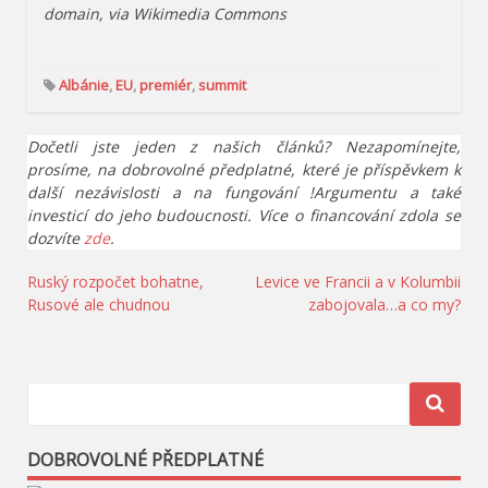
domain, via Wikimedia Commons
Albánie
,
EU
,
premiér
,
summit
Dočetli jste jeden z našich článků? Nezapomínejte,
prosíme, na dobrovolné předplatné, které je příspěvkem k
další nezávislosti a na fungování !Argumentu a také
investicí do jeho budoucnosti. Více o financování zdola se
dozvíte
zde
.
Navigace
Ruský rozpočet bohatne,
Levice ve Francii a v Kolumbii
Rusové ale chudnou
zabojovala…a co my?
pro
příspěvek
DOBROVOLNÉ PŘEDPLATNÉ