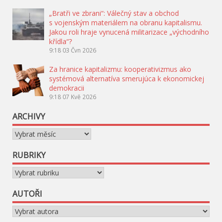
„Bratři ve zbrani“: Válečný stav a obchod
s vojenským materiálem na obranu kapitalismu.
Jakou roli hraje vynucená militarizace „východního
křídla“?
9:18
03 Čvn 2026
Za hranice kapitalizmu: kooperativizmus ako
systémová alternatíva smerujúca k ekonomickej
demokracii
9:18
07 Kvě 2026
ARCHIVY
Archivy
RUBRIKY
Rubriky
AUTOŘI