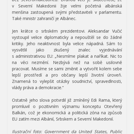
v Severní Makedonii žije velmi početná albánská
menšina zastoupená svými představiteli v parlamentu.
Také ministr zahraničí je Albánec.
Jen krátce o srbském prezidentovi. Aleksandar Vučić
vystoupil velice diplomaticky a nepouštěl se do žádné
kritiky. Jeho neaktivnost byla velice nápadná. Sám to
vysvětlil jako zkušený znalec vyjednávání
s administrativou EU: „Nesmíme plakat a naříkat. Nic to
na věci nezmění. Nezbývá než na sobě usilovně
pracovat. Musíme se sami změnit a vytvořit kolem sebe
lepší prostředí a pro občany lepší životní úroveň.
Znamená to vylepšit otázky soudnictví, spravedlnosti,
vlády práva a demokracie.“
Ostatně jeho slova potvrdil již zmíněný Edi Rama, který
promluvil o pozitivním významu konceptu Otevřený
Balkán, což je ekonomická a politická zóna na způsob
EU zatím mezi Albánií, Srbskem a Severní Makedonií.
Ilustrační foto: Government da United States, Public