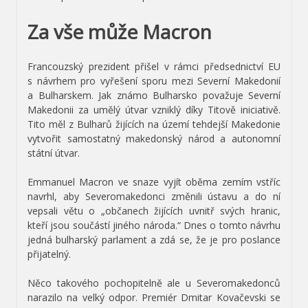
Za vše může Macron
Francouzský prezident přišel v rámci předsednictví EU
s návrhem pro vyřešení sporu mezi Severní Makedonií
a Bulharskem. Jak známo Bulharsko považuje Severní
Makedonii za umělý útvar vzniklý díky Titově iniciativě.
Tito měl z Bulharů žijících na území tehdejší Makedonie
vytvořit samostatný makedonský národ a autonomní
státní útvar.
Emmanuel Macron ve snaze vyjít oběma zemím vstříc
navrhl, aby Severomakedonci změnili ústavu a do ní
vepsali větu o „občanech žijících uvnitř svých hranic,
kteří jsou součástí jiného národa.“ Dnes o tomto návrhu
jedná bulharský parlament a zdá se, že je pro poslance
přijatelný.
Něco takového pochopitelně ale u Severomakedonců
narazilo na velký odpor. Premiér Dmitar Kovačevski se