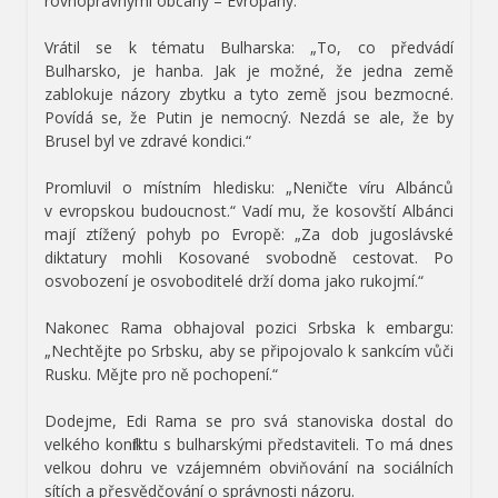
rovnoprávnými občany – Evropany.“
Vrátil se k tématu Bulharska: „To, co předvádí
Bulharsko, je hanba. Jak je možné, že jedna země
zablokuje názory zbytku a tyto země jsou bezmocné.
Povídá se, že Putin je nemocný. Nezdá se ale, že by
Brusel byl ve zdravé kondici.“
Promluvil o místním hledisku: „Neničte víru Albánců
v evropskou budoucnost.“ Vadí mu, že kosovští Albánci
mají ztížený pohyb po Evropě: „Za dob jugoslávské
diktatury mohli Kosované svobodně cestovat. Po
osvobození je osvoboditelé drží doma jako rukojmí.“
Nakonec Rama obhajoval pozici Srbska k embargu:
„Nechtějte po Srbsku, aby se připojovalo k sankcím vůči
Rusku. Mějte pro ně pochopení.“
Dodejme, Edi Rama se pro svá stanoviska dostal do
velkého konfliktu s bulharskými představiteli. To má dnes
velkou dohru ve vzájemném obviňování na sociálních
sítích a přesvědčování o správnosti názoru.