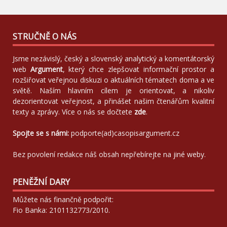
STRUČNĚ O NÁS
Jsme nezávislý, český a slovenský analytický a komentátorský
web
Argument
, který chce zlepšovat informační prostor a
rozšiřovat veřejnou diskuzi o aktuálních tématech doma a ve
světě. Naším hlavním cílem je orientovat, a nikoliv
dezorientovat veřejnost, a přinášet našim čtenářům kvalitní
texty a zprávy. Více o nás se dočtete
zde
.
Spojte se s námi:
podporte(ad)casopisargument.cz
Bez povolení redakce náš obsah nepřebírejte na jiné weby.
PENĚŽNÍ DARY
Můžete nás finančně podpořit:
Fio Banka: 2101132773/2010.