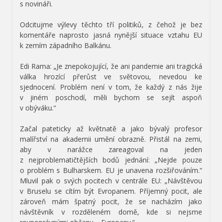
s novináři.
Odcitujme výlevy těchto tří politiků, z čehož je bez
komentáře naprosto jasná nynější situace vztahu EU
k zemím západního Balkánu.
Edi Rama: „Je znepokojující, že ani pandemie ani tragická
válka hrozící přerůst ve světovou, nevedou ke
sjednocení. Problém není v tom, že každý z nás žije
v jiném poschodí, měli bychom se sejít aspoň
v obýváku.“
Začal pateticky až květnatě a jako bývalý profesor
malířství na akademii umění obrazně. Přistál na zemi,
aby v narážce zareagoval na jeden
z nejproblematičtějších bodů jednání: „Nejde pouze
o problém s Bulharskem. EU je unavena rozšiřováním.“
Mluvil pak o svých pocitech v centrále EU: „Návštěvou
v Bruselu se cítím být Evropanem. Příjemný pocit, ale
zároveň mám špatný pocit, že se nacházím jako
návštěvník v rozděleném domě, kde si nejsme