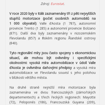
Zdroj:
Eurostat
.
V roce 2020 byly v Itálii zaznamenány tři z pěti nejvyšších
stupňů motorizace (počet osobních automobilů na
1 000 obyvatel)
: Valle d’Aosta (1 787), autonomní
provincie Trento (1 285) a autonomní provincie Bolzano
(871). Další dva byly zaznamenány v nizozemském
Flevolandu (857) a finském regionu Ålandské ostrovy
(840).
Tyto regionální míry jsou často spojeny s ekonomickou
situací, ale mohou být ovlivněny i specifickými
okolnostmi: vysoká míra automobilizace v údolí Valle
d’Aosta je ovlivněna daňovými předpisy
a vysoká míra
automobilizace ve Flevolandu souvisí s jeho polohou
v blízkosti většího města.
Na druhé straně nejnižší míra motorizace byla
zaznamenána ve dvou francouzských (zámořských
departementech) a třech řeckých regionech: Mayotte
(72), Peloponés (186), Francouzská Guyana (209),