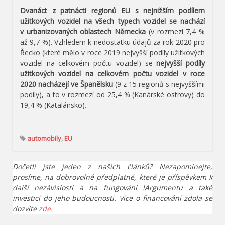
Dvanáct z patnácti regionů EU s nejnižším podílem
užitkových vozidel na všech typech vozidel se nachází
v urbanizovaných oblastech Německa
(v rozmezí 7,4 %
až 9,7 %). Vzhledem k nedostatku údajů za rok 2020 pro
Řecko (které mělo v roce 2019 nejvyšší podíly užitkových
vozidel na celkovém počtu vozidel) se
nejvyšší podíly
užitkových vozidel na celkovém počtu vozidel v roce
2020 nacházejí ve Španělsku
(9 z 15 regionů s nejvyššími
podíly), a to v rozmezí od 25,4 % (Kanárské ostrovy) do
19,4 % (Katalánsko).
automobily
,
EU
Dočetli jste jeden z našich článků? Nezapomínejte,
prosíme, na dobrovolné předplatné, které je příspěvkem k
další nezávislosti a na fungování !Argumentu a také
investicí do jeho budoucnosti. Více o financování zdola se
dozvíte
zde
.