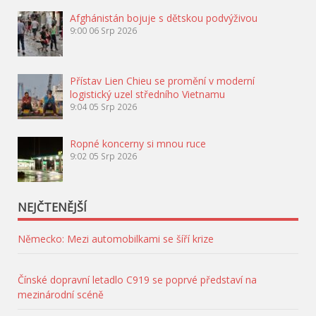
Afghánistán bojuje s dětskou podvýživou
9:00
06 Srp 2026
Přístav Lien Chieu se promění v moderní
logistický uzel středního Vietnamu
9:04
05 Srp 2026
Ropné koncerny si mnou ruce
9:02
05 Srp 2026
NEJČTENĚJŠÍ
Německo: Mezi automobilkami se šíří krize
Čínské dopravní letadlo C919 se poprvé představí na
mezinárodní scéně