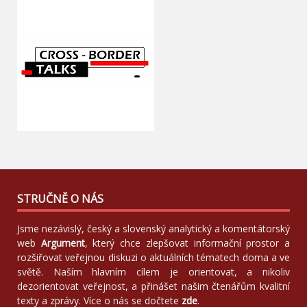
STRUČNĚ O NÁS
Jsme nezávislý, český a slovenský analytický a komentátorský
web
Argument
, který chce zlepšovat informační prostor a
rozšiřovat veřejnou diskuzi o aktuálních tématech doma a ve
světě. Naším hlavním cílem je orientovat, a nikoliv
dezorientovat veřejnost, a přinášet našim čtenářům kvalitní
texty a zprávy. Více o nás se dočtete
zde
.