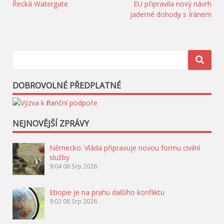
Navigace
Řecká Watergate
EU připravila nový návrh
jaderné dohody s Íránem
pro
příspěvek
DOBROVOLNÉ PŘEDPLATNÉ
NEJNOVĚJŠÍ ZPRÁVY
Německo: Vláda připravuje novou formu civilní
služby
9:04
06 Srp 2026
Etiopie je na prahu dalšího konfliktu
9:02
06 Srp 2026