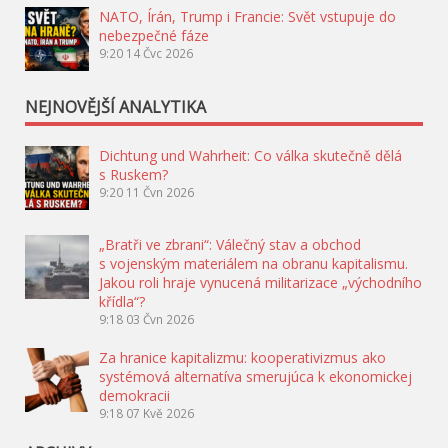
NATO, Írán, Trump i Francie: Svět vstupuje do
nebezpečné fáze
9:20
14 Čvc 2026
NEJNOVĚJŠÍ ANALYTIKA
Dichtung und Wahrheit: Co válka skutečně dělá
s Ruskem?
9:20
11 Čvn 2026
„Bratři ve zbrani“: Válečný stav a obchod
s vojenským materiálem na obranu kapitalismu.
Jakou roli hraje vynucená militarizace „východního
křídla“?
9:18
03 Čvn 2026
Za hranice kapitalizmu: kooperativizmus ako
systémová alternatíva smerujúca k ekonomickej
demokracii
9:18
07 Kvě 2026