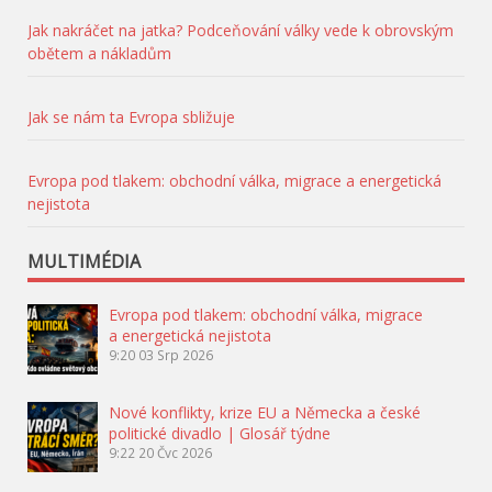
Jak nakráčet na jatka? Podceňování války vede k obrovským
obětem a nákladům
Jak se nám ta Evropa sbližuje
Evropa pod tlakem: obchodní válka, migrace a energetická
nejistota
MULTIMÉDIA
Evropa pod tlakem: obchodní válka, migrace
a energetická nejistota
9:20
03 Srp 2026
Nové konflikty, krize EU a Německa a české
politické divadlo | Glosář týdne
9:22
20 Čvc 2026