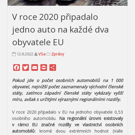
V roce 2020 připadalo
jedno auto na každé dva
obyvatele EU
12.8.2022
VSa
Zprávy
Facebook
Twitter
Email
Print
Share
Pokud jde o počet osobních automobilů na 1 000
obyvatel, nejnižší počet zaznamenaly východní členské
státy, zatímco západní členské státy vykázaly vyšší
míru, avšak s určitými výraznými regionálními rozdíly.
V roce 2020 připadalo v EU na jednoho obyvatele 0,53
osobního automobilu.
Na regionální úrovni existovaly
v rámci EU značné rozdíly ve vlastnictví osobních
automobilů:
kromě dvou extrémních hodnot (Valle