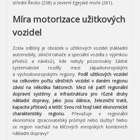
střední Řecko (238) a severní Egejské moře (261).
Míra motorizace užitkových
vozidel
Zcela odlišný je obrázek u užitkových vozidel (nákladní
automobily, silniční tahače a speciální vozidla s výjimkou
přívěsů a návěsů), kde nebyly pozorovány žádné
systematické rozdíly mezi západoevropskými
a východoevropskými regiony.
Podíl užitkových vozidel
na celkovém počtu silničních vozidel v daném regionu
závisí na několika faktorech. Mezi ně patří regionální
dopravní systémy a infrastruktura pro různé druhy
nákladní dopravy, jako jsou dálnice, železniční tratě,
kapacita přístavů a letišť. Svou roli hrají také ekonomické
charakteristiky regionu.
Převažuje v regionální
ekonomice zpracovatelský průmysl nebo služby? Nebo
se region nachází na klíčových evropských koridorech
nákladní dopravy?