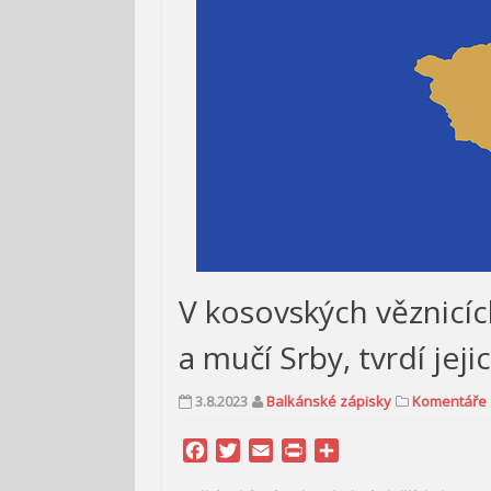
V kosovských věznicíc
a mučí Srby, tvrdí jeji
3.8.2023
Balkánské zápisky
Komentáře
Facebook
Twitter
Email
Print
Share