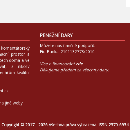
PENĚŽNÍ DARY
Můžete nás finančně podpořit:
 a komentátorský
Fio Banka: 2101132773/2010.
mační prostor a
atech doma a ve
Více o financování
zde
.
at, a nikoliv
Děkujeme předem za všechny dary.
enářům kvalitní
nt.cz
na jiné weby.
Copyright © 2017 - 2026 Všechna práva vyhrazena. ISSN 2570-6934