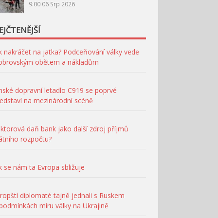
9:00
06 Srp 2026
EJČTENĚJŠÍ
k nakráčet na jatka? Podceňování války vede
 obrovským obětem a nákladům
nské dopravní letadlo C919 se poprvé
edstaví na mezinárodní scéně
ktorová daň bank jako další zdroj příjmů
átního rozpočtu?
k se nám ta Evropa sbližuje
ropští diplomaté tajně jednali s Ruskem
podmínkách míru války na Ukrajině