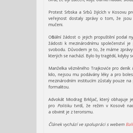
Protest Srbska a Srbů žijících v Kosovu pr
veřejnost dostaly zprávy o tom, že jsou
mučeni.
Oficiální žádost o jejich propuštění podal 
žádosti k mezinárodnímu společenství je 
svobodu. Důvodem je to, že máme zprávy o 
kterých se nachází. Bylo by tragédií, kdyby 
Manželka vězněného Trajkoviće pro deník
kilo, nejsou mu podávány léky a pro boles
mezinárodním institucím zůstaly pouze na 
formalitou.
Advokát Miodrag Brkljač, který obhajuje j
pro
Politiku
tvrdí, že režim v Kosově nadá
a obvinit je z terorismu.
Článek vychází ve spolupráci s webem
Bal