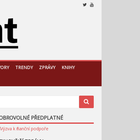
Nezávislý, český a slovenský analytický a komentátorský
web
VORY
TRENDY
ZPRÁVY
KNIHY
OBROVOLNÉ PŘEDPLATNÉ