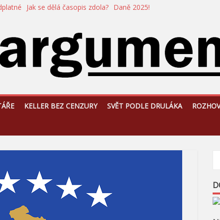
dplatné
Jak se dělá časopis zdola?
Daně 2025!
TÁŘE
KELLER BEZ CENZURY
SVĚT PODLE DRULÁKA
ROZHO
D