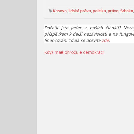
Kosovo
,
lidská práva
,
politika
,
právo
,
Srbsko
Dočetli jste jeden z našich článků? Neza
příspěvkem k další nezávislosti a na fungov
financování zdola se dozvíte
zde
.
Navigace
Když mafie ohrožuje demokracii
pro
příspěvek