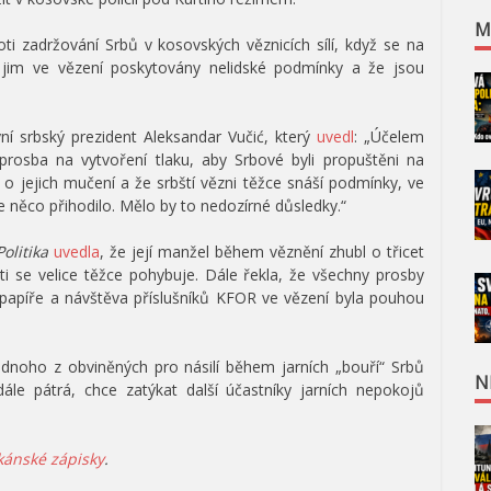
M
oti zadržování Srbů v kosovských věznicích sílí, když se na
 jim ve vězení poskytovány nelidské podmínky a že jsou
nyní srbský prezident Aleksandar Vučić, který
uvedl
: „Účelem
prosba na vytvoření tlaku, aby Srbové byli propuštěni na
jejich mučení a že srbští vězni těžce snáší podmínky, ve
se něco přihodilo. Mělo by to nedozírné důsledky.“
Politika
uvedla
, že její manžel během věznění zhubl o třicet
ti se velice těžce pohybuje. Dále řekla, že všechny prosby
papíře a návštěva příslušníků KFOR ve vězení byla pouhou
ednoho z obviněných pro násilí během jarních „bouří“ Srbů
N
le pátrá, chce zatýkat další účastníky jarních nepokojů
kánské zápisky
.