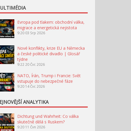
ULTIMÉDIA
Evropa pod tlakem: obchodní válka,
migrace a energetická nejistota
9:20
03 Srp 2026
Nové konflikty, krize EU a Německa
a české politické divadlo | Glosář
týdne
9:22
20 Čvc 2026
NATO, Írán, Trump i Francie: Svět
vstupuje do nebezpečné fáze
9:20
14 Čvc 2026
EJNOVĚJŠÍ ANALYTIKA
Dichtung und Wahrheit: Co válka
skutečně dělá s Ruskem?
9:20
11 Čvn 2026