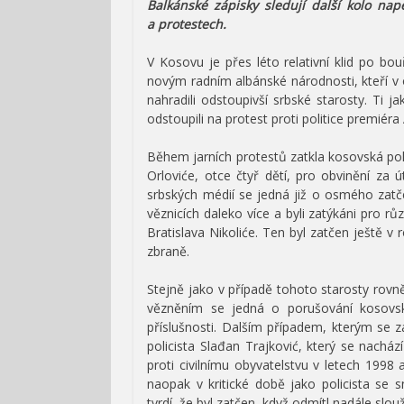
Balkánské zápisky sledují další kolo na
a protestech.
V Kosovu je přes léto relativní klid po bou
novým radním albánské národnosti, kteří v
nahradili odstoupivší srbské starosty. Ti jak
odstoupili na protest proti politice premiéra 
Během jarních protestů zatkla kosovská po
Orloviće, otce čtyř dětí, pro obvinění za
srbských médií se jedná již o osmého zatč
věznicích daleko více a byli zatýkáni pro rů
Bratislava Nikoliće. Ten byl zatčen ještě v
zbraně.
Stejně jako v případě tohoto starosty rovněž
vězněním se jedná o porušování kosov
příslušnosti. Dalším případem, kterým se 
policista Slađan Trajković, který se nacház
proti civilnímu obyvatelstvu v letech 1998 
naopak v kritické době jako policista se 
tvrdí, že byl zatčen, když odmítl nadále slou