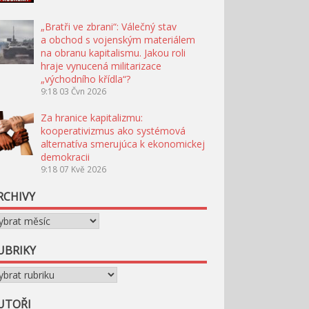
„Bratři ve zbrani“: Válečný stav
a obchod s vojenským materiálem
na obranu kapitalismu. Jakou roli
hraje vynucená militarizace
„východního křídla“?
9:18
03 Čvn 2026
Za hranice kapitalizmu:
kooperativizmus ako systémová
alternatíva smerujúca k ekonomickej
demokracii
9:18
07 Kvě 2026
RCHIVY
chivy
UBRIKY
briky
UTOŘI