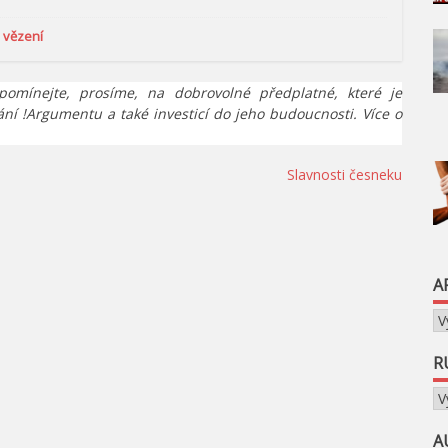
,
vězení
pomínejte, prosíme, na dobrovolné předplatné, které je
ání !Argumentu a také investicí do jeho budoucnosti. Více o
Slavnosti česneku
A
Ar
R
Ru
A