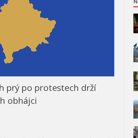
N
h prý po protestech drží
ch obhájci