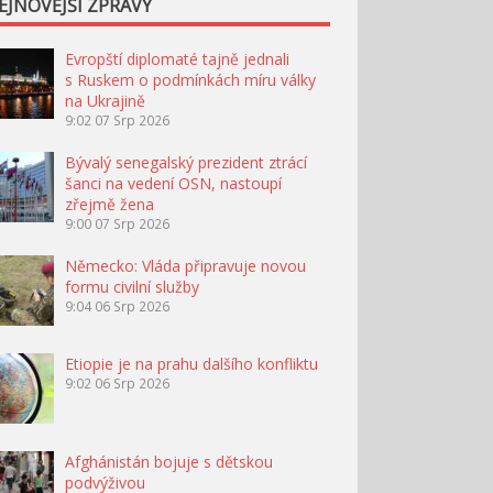
EJNOVĚJŠÍ ZPRÁVY
Evropští diplomaté tajně jednali
s Ruskem o podmínkách míru války
na Ukrajině
9:02
07 Srp 2026
Bývalý senegalský prezident ztrácí
šanci na vedení OSN, nastoupí
zřejmě žena
9:00
07 Srp 2026
Německo: Vláda připravuje novou
formu civilní služby
9:04
06 Srp 2026
Etiopie je na prahu dalšího konfliktu
9:02
06 Srp 2026
Afghánistán bojuje s dětskou
podvýživou