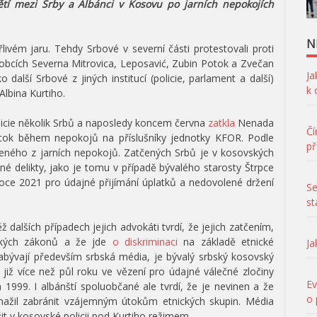
pětí mezi Srby a Albánci v Kosovu po jarních nepokojích
N
řlivém jaru. Tehdy Srbové v severní části protestovali proti
 obcích Severna Mitrovica, Leposavić, Zubin Potok a Zvečan
Ja
o další Srbové z jiných institucí (policie, parlament a další)
k
Albina Kurtiho.
licie několik Srbů a naposledy koncem června
zatkla
Nenada
Čí
 útok během nepokojů na příslušníky jednotky KFOR. Podle
př
eného z jarních nepokojů. Zatčených Srbů je v kosovských
zné delikty, jako je tomu v případě bývalého starosty Štrpce
 roce 2021 pro údajné přijímání úplatků a nedovolené držení
Se
st
 dalších případech jejich advokáti tvrdí, že jejich zatčením,
ských zákonů a že jde
o diskriminaci
na základě etnické
Ja
zabývají především srbská média, je bývalý srbský kosovský
í již více než půl roku ve vězení pro údajné válečné zločiny
Ev
a 1999. I albánští spoluobčané ale tvrdí, že je nevinen a že
o 
snažil zabránit vzájemným útokům etnických skupin. Média
žit v kosovské policii pod Kurtiho režimem.