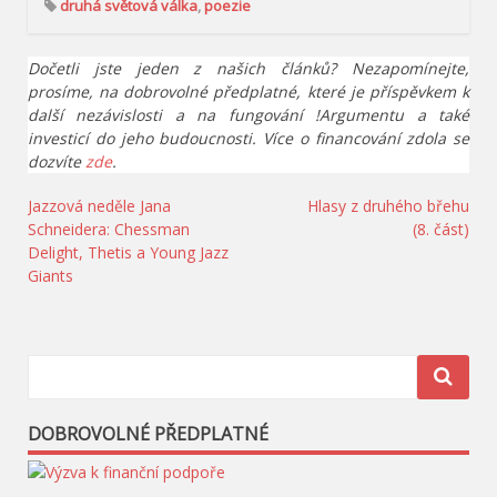
druhá světová válka
,
poezie
Dočetli jste jeden z našich článků? Nezapomínejte,
prosíme, na dobrovolné předplatné, které je příspěvkem k
další nezávislosti a na fungování !Argumentu a také
investicí do jeho budoucnosti. Více o financování zdola se
dozvíte
zde
.
Navigace
Jazzová neděle Jana
Hlasy z druhého břehu
Schneidera: Chessman
(8. část)
pro
Delight, Thetis a Young Jazz
příspěvek
Giants
DOBROVOLNÉ PŘEDPLATNÉ