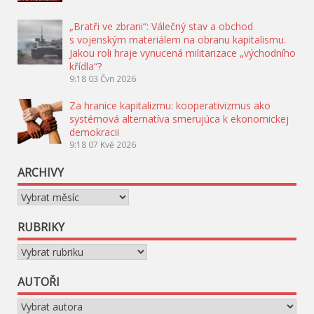
„Bratři ve zbrani“: Válečný stav a obchod
s vojenským materiálem na obranu kapitalismu.
Jakou roli hraje vynucená militarizace „východního
křídla“?
9:18
03 Čvn 2026
Za hranice kapitalizmu: kooperativizmus ako
systémová alternatíva smerujúca k ekonomickej
demokracii
9:18
07 Kvě 2026
ARCHIVY
Archivy
RUBRIKY
Rubriky
AUTOŘI