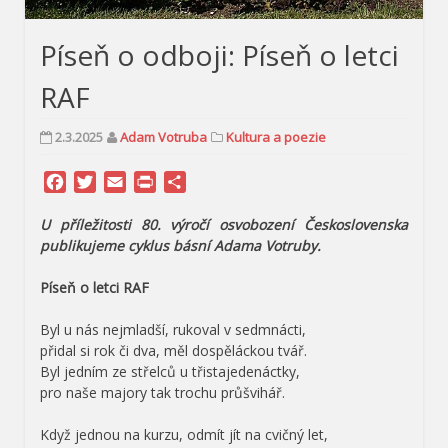
Píseň o odboji: Píseň o letci
RAF
2.3.2025
Adam Votruba
Kultura a poezie
Facebook
Twitter
Email
Print
Share
U příležitosti 80. výročí osvobození Československa
publikujeme cyklus básní Adama Votruby.
Píseň o letci RAF
Byl u nás nejmladší, rukoval v sedmnácti,
přidal si rok či dva, měl dospěláckou tvář.
Byl jedním ze střelců u třistajedenáctky,
pro naše majory tak trochu průšvihář.
Když jednou na kurzu, odmít jít na cvičný let,