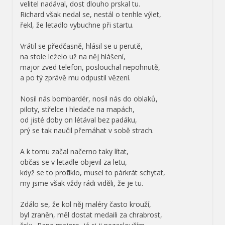
velitel nadával, dost dlouho prskal tu.
Richard však nedal se, nestál o tenhle výlet,
řekl, že letadlo vybuchne při startu.
Vrátil se předčasně, hlásil se u perutě,
na stole leželo už na něj hlášení,
major zved telefon, poslouchal nepohnutě,
a po tý zprávě mu odpustil vězení.
Nosil nás bombardér, nosil nás do oblaků,
piloty, střelce i hledače na mapách,
od jisté doby on létával bez padáku,
prý se tak naučil přemáhat v sobě strach.
A k tomu začal načerno taky lítat,
občas se v letadle objevil za letu,
když se to profláklo, musel to párkrát schytat,
my jsme však vždy rádi viděli, že je tu.
Zdálo se, že kol něj maléry často krouží,
byl zraněn, měl dostat medaili za chrabrost,