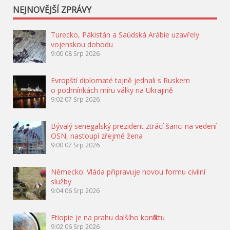
NEJNOVĚJŠÍ ZPRÁVY
Turecko, Pákistán a Saúdská Arábie uzavřely
vojenskou dohodu
9:00
08 Srp 2026
Evropští diplomaté tajně jednali s Ruskem
o podmínkách míru války na Ukrajině
9:02
07 Srp 2026
Bývalý senegalský prezident ztrácí šanci na vedení
OSN, nastoupí zřejmě žena
9:00
07 Srp 2026
Německo: Vláda připravuje novou formu civilní
služby
9:04
06 Srp 2026
Etiopie je na prahu dalšího konfliktu
9:02
06 Srp 2026