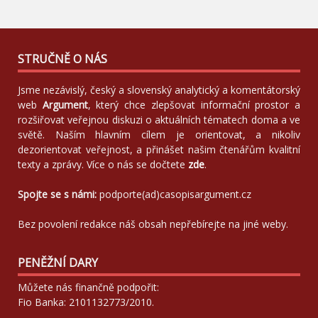
STRUČNĚ O NÁS
Jsme nezávislý, český a slovenský analytický a komentátorský
web
Argument
, který chce zlepšovat informační prostor a
rozšiřovat veřejnou diskuzi o aktuálních tématech doma a ve
světě. Naším hlavním cílem je orientovat, a nikoliv
dezorientovat veřejnost, a přinášet našim čtenářům kvalitní
texty a zprávy. Více o nás se dočtete
zde
.
Spojte se s námi:
podporte(ad)casopisargument.cz
Bez povolení redakce náš obsah nepřebírejte na jiné weby.
PENĚŽNÍ DARY
Můžete nás finančně podpořit:
Fio Banka: 2101132773/2010.