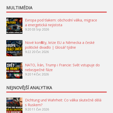
MULTIMÉDIA
Evropa pod tlakem: obchodní válka, migrace
a energetická nejistota
9:20
03 Srp 2026
Nové konflikty, krize EU a Německa a české
politické divadlo | Glosář týdne
9:22
20 Čvc 2026
NATO, Írán, Trump i Francie: Svět vstupuje do
nebezpečné fáze
9:20
14 Čvc 2026
NEJNOVĚJŠÍ ANALYTIKA
Dichtung und Wahrheit: Co válka skutečně dělá
s Ruskem?
9:20
11 Čvn 2026