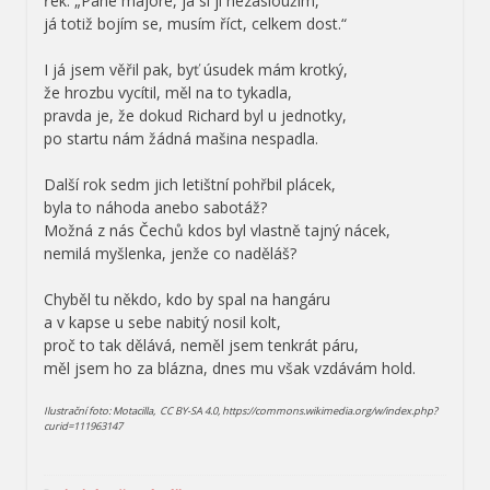
řek: „Pane majore, já si ji nezasloužím,
já totiž bojím se, musím říct, celkem dost.“
I já jsem věřil pak, byť úsudek mám krotký,
že hrozbu vycítil, měl na to tykadla,
pravda je, že dokud Richard byl u jednotky,
po startu nám žádná mašina nespadla.
Další rok sedm jich letištní pohřbil plácek,
byla to náhoda anebo sabotáž?
Možná z nás Čechů kdos byl vlastně tajný nácek,
nemilá myšlenka, jenže co naděláš?
Chyběl tu někdo, kdo by spal na hangáru
a v kapse u sebe nabitý nosil kolt,
proč to tak dělává, neměl jsem tenkrát páru,
měl jsem ho za blázna, dnes mu však vzdávám hold.
Ilustrační foto: Motacilla, CC BY-SA 4.0, https://commons.wikimedia.org/w/index.php?
curid=111963147