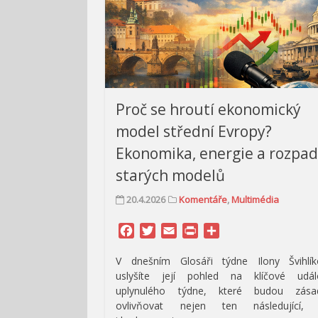
Proč se hroutí ekonomický
model střední Evropy?
Ekonomika, energie a rozpa
starých modelů
20.4.2026
Komentáře
,
Multimédia
Facebook
Twitter
Email
Print
Share
V dnešním Glosáři týdne Ilony Švihlík
uslyšíte její pohled na klíčové událo
uplynulého týdne, které budou zása
ovlivňovat nejen ten následující, 