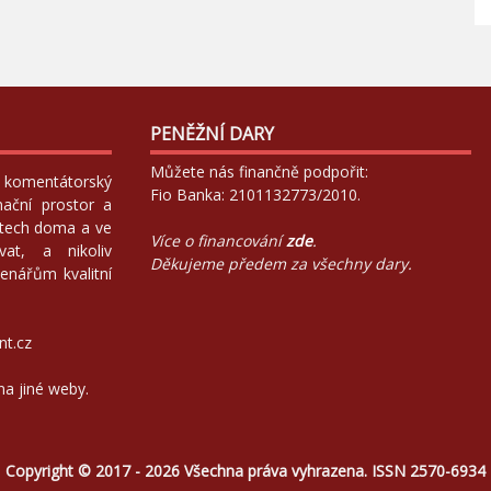
PENĚŽNÍ DARY
Můžete nás finančně podpořit:
 a komentátorský
Fio Banka: 2101132773/2010.
mační prostor a
atech doma a ve
Více o financování
zde
.
at, a nikoliv
Děkujeme předem za všechny dary.
enářům kvalitní
nt.cz
na jiné weby.
Copyright © 2017 - 2026 Všechna práva vyhrazena. ISSN 2570-6934