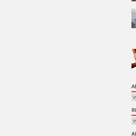
A
Ar
R
Ru
A