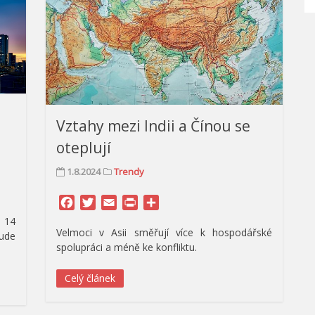
Vztahy mezi Indii a Čínou se
oteplují
1.8.2024
Trendy
Facebook
Twitter
Email
Print
Share
e 14
Velmoci v Asii směřují více k hospodářské
bude
spolupráci a méně ke konfliktu.
Celý článek