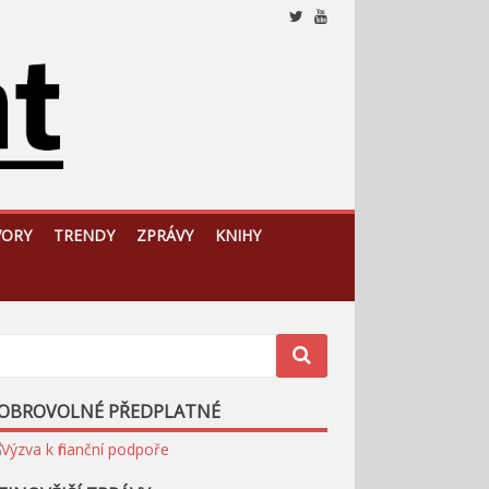
Nezávislý, český a slovenský analytický a komentátorský
web
VORY
TRENDY
ZPRÁVY
KNIHY
OBROVOLNÉ PŘEDPLATNÉ