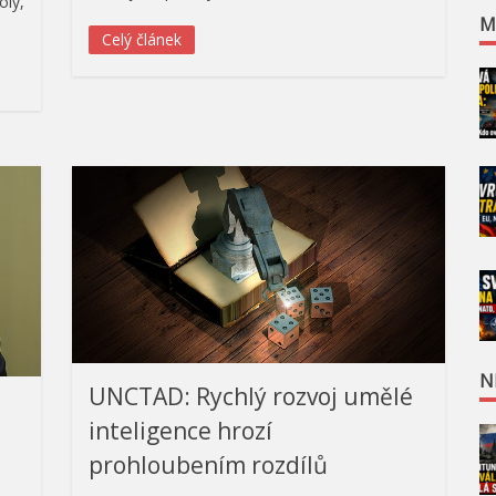
oly,
M
Celý článek
N
UNCTAD: Rychlý rozvoj umělé
inteligence hrozí
prohloubením rozdílů