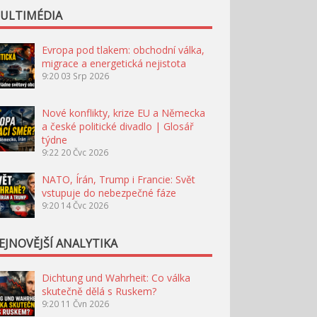
ULTIMÉDIA
Evropa pod tlakem: obchodní válka,
migrace a energetická nejistota
9:20
03 Srp 2026
Nové konflikty, krize EU a Německa
a české politické divadlo | Glosář
týdne
9:22
20 Čvc 2026
NATO, Írán, Trump i Francie: Svět
vstupuje do nebezpečné fáze
9:20
14 Čvc 2026
EJNOVĚJŠÍ ANALYTIKA
Dichtung und Wahrheit: Co válka
skutečně dělá s Ruskem?
9:20
11 Čvn 2026