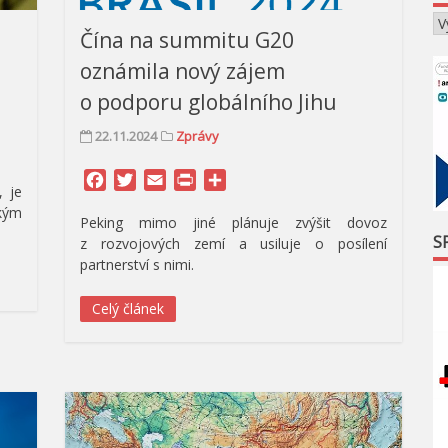
Čína na summitu G20
oznámila nový zájem
o podporu globálního Jihu
22.11.2024
Zprávy
Facebook
Twitter
Email
Print
Share
, je
kým
Peking mimo jiné plánuje zvýšit dovoz
S
z rozvojových zemí a usiluje o posílení
partnerství s nimi.
Celý článek