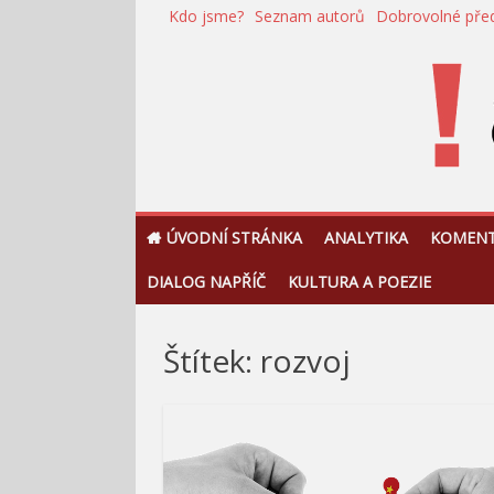
Přeskočit
Kdo jsme?
Seznam autorů
Dobrovolné pře
na
obsah
!Argument
ÚVODNÍ STRÁNKA
ANALYTIKA
KOMEN
DIALOG NAPŘÍČ
KULTURA A POEZIE
Štítek:
rozvoj