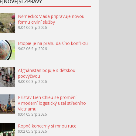
EJNOVĚJŠÍ ZPRÁVY
Německo: Vláda připravuje novou
formu civilní služby
9:04
06 Srp 2026
Etiopie je na prahu dalšího konfliktu
9:02
06 Srp 2026
Afghánistán bojuje s dětskou
podvýživou
9:00
06 Srp 2026
Přístav Lien Chieu se promění
v moderní logistický uzel středního
Vietnamu
9:04
05 Srp 2026
Ropné koncerny si mnou ruce
9:02
05 Srp 2026