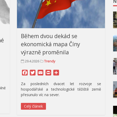
N
Během dvou dekád se
né
ekonomická mapa Číny
výrazně proměnila
29.4.2026
Trendy
Facebook
Twitter
Email
Print
Share
Za posledních dvacet let rozvoje se
plné
hospodářské a technologické těžiště země
přesunulo víc na sever.
Celý článek