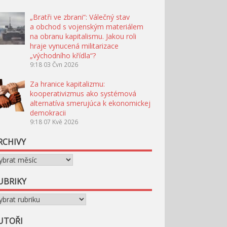
„Bratři ve zbrani“: Válečný stav
a obchod s vojenským materiálem
na obranu kapitalismu. Jakou roli
hraje vynucená militarizace
„východního křídla“?
9:18
03 Čvn 2026
Za hranice kapitalizmu:
kooperativizmus ako systémová
alternatíva smerujúca k ekonomickej
demokracii
9:18
07 Kvě 2026
RCHIVY
chivy
UBRIKY
briky
UTOŘI