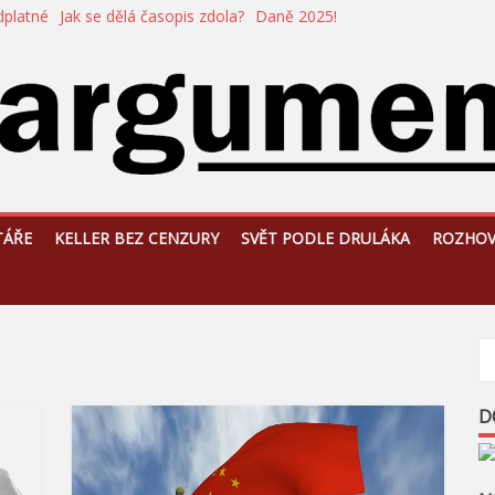
dplatné
Jak se dělá časopis zdola?
Daně 2025!
TÁŘE
KELLER BEZ CENZURY
SVĚT PODLE DRULÁKA
ROZHO
D