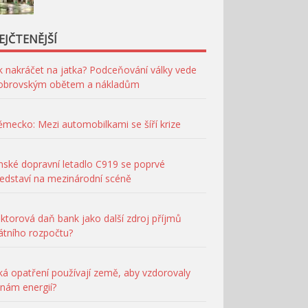
EJČTENĚJŠÍ
k nakráčet na jatka? Podceňování války vede
 obrovským obětem a nákladům
mecko: Mezi automobilkami se šíří krize
nské dopravní letadlo C919 se poprvé
edstaví na mezinárodní scéně
ktorová daň bank jako další zdroj příjmů
átního rozpočtu?
ká opatření používají země, aby vzdorovaly
nám energií?