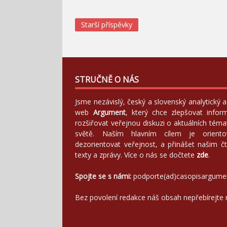
Navigace
Starší příspěvky
pro
příspěvky
STRUČNĚ O NÁS
Jsme nezávislý, český a slovenský analytický
web
Argument
, který chce zlepšovat infor
rozšiřovat veřejnou diskuzi o aktuálních tém
světě. Naším hlavním cílem je orientov
dezorientovat veřejnost, a přinášet našim čt
texty a zprávy. Více o nás se dočtete
zde
.
Spojte se s námi:
podporte(ad)casopisargume
Bez povolení redakce náš obsah nepřebírejte 