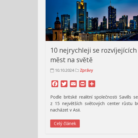
10 nejrychleji se rozvíjejících
měst na světě
10.10.2024
Zprávy
Facebook
Twitter
Email
Print
Share
Podle britské realitní společnosti Savills s
z 15 největších světových center růstu 
nacházet v Asii.
Celý článek