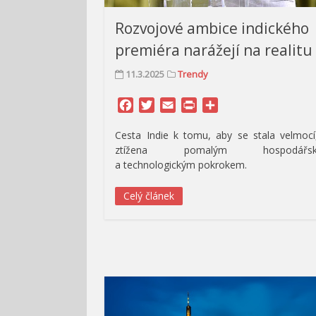
Rozvojové ambice indického
premiéra narážejí na realitu
11.3.2025
Trendy
Facebook
Twitter
Email
Print
Share
Cesta Indie k tomu, aby se stala velmocí
ztížena pomalým hospodářs
a technologickým pokrokem.
Celý článek