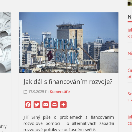
N
Ja
k
Ně
Čí
př
Jak dál s financováním rozvoje?
17.9.2025
Komentáře
Se
st
Facebook
Twitter
Email
Print
Share
Ja
Jiří Silný píše o problémech s financováním
ce
rozvojové pomoci i o alternativách západní
ohly
rozvojové politiky v současném světě.