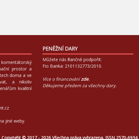
PENĚŽNÍ DARY
Můžete nás finančně podpořit:
 a komentátorský
Fio Banka: 2101132773/2010.
mační prostor a
atech doma a ve
Více o financování
zde
.
at, a nikoliv
Děkujeme předem za všechny dary.
enářům kvalitní
nt.cz
na jiné weby.
Copyright © 2017 - 2026 Všechna práva vyhrazena. ISSN 2570-6934