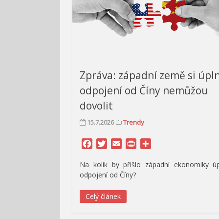
Zpráva: západní země si úpl
odpojení od Číny nemůžou
dovolit
15.7.2026
Trendy
Facebook
Twitter
Email
Print
Share
Na kolik by přišlo západní ekonomiky ú
odpojení od Číny?
Celý článek