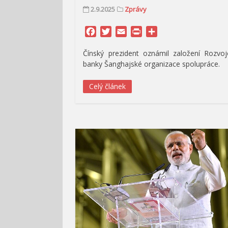
2.9.2025
Zprávy
Facebook
Twitter
Email
Print
Share
Čínský prezident oznámil založení Rozvo
banky Šanghajské organizace spolupráce.
Celý článek