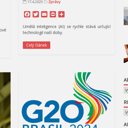
17.4.2025
Zprávy
Facebook
Twitter
Email
Print
Share
Umělá inteligence (AI) se rychle stává určující
jové
technologií naší doby.
Celý článek
A
Ar
R
Ru
A