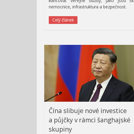
financovat veřejné služby, jako jsou šk
nemocnice, infrastruktura a bezpečnost.
Celý článek
Čína slibuje nové investice
a půjčky v rámci šanghajské
skupiny