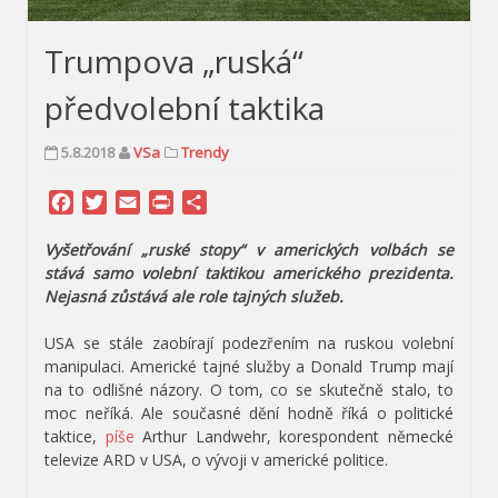
Trumpova „ruská“
předvolební taktika
5.8.2018
VSa
Trendy
Facebook
Twitter
Email
Print
Share
Vyšetřování „ruské stopy“ v amerických volbách se
stává samo volební taktikou amerického prezidenta.
Nejasná zůstává ale role tajných služeb.
USA se stále zaobírají podezřením na ruskou volební
manipulaci. Americké tajné služby a Donald Trump mají
na to odlišné názory. O tom, co se skutečně stalo, to
moc neříká. Ale současné dění hodně říká o politické
taktice,
píše
Arthur Landwehr, korespondent německé
televize ARD v USA, o vývoji v americké politice.