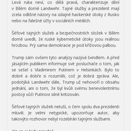
Levá ruka neví, co dělá pravá, charakterizuje dění
v Bílém domě Landwehr. Tajné služby a prezident mají
zcela odlišné názory na údajné hackerské útoky z Rusko
nebo na falešné účty v sociálních médiích.
Šéfové tajných služeb a bezpečnostních složek v Bílém
domě uvedli, že ruské kybernetické útoky jsou reálnou
hrozbou. Prý sama demokracie je pod křížovou palbou.
Trump sám ovšem tyto analýzy nazývá švindlem. A před
jásajícím publikem informuje své posluchače o tom, jak
se sešel s Vladimirem Putinem v Helsinkách. Bylo to
dobré a dobře si rozuměli, což je dobrá zpráva. Ale,
podotýká Landwehr dále, Trump už nehovoří o obsahu
jednání, ani o tom, že byl kvůli svému benevolentnímu
postoji vůči Putinovi silně kritizován.
Šéfové tajných služeb netuší, o čem spolu dva prezidenti
mluvili. Je velmi netypické, upozorňuje autor, aby
takovýto rozhovor nebyl rozebírán tajnými službami.