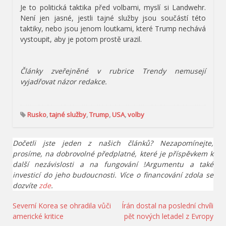
Je to politická taktika před volbami, myslí si Landwehr.
Není jen jasné, jestli tajné služby jsou součástí této
taktiky, nebo jsou jenom loutkami, které Trump nechává
vystoupit, aby je potom prostě urazil.
Články zveřejněné v rubrice Trendy nemusejí
vyjadřovat názor redakce.
Rusko
,
tajné služby
,
Trump
,
USA
,
volby
Dočetli jste jeden z našich článků? Nezapomínejte,
prosíme, na dobrovolné předplatné, které je příspěvkem k
další nezávislosti a na fungování !Argumentu a také
investicí do jeho budoucnosti. Více o financování zdola se
dozvíte
zde
.
Navigace
Severní Korea se ohradila vůči
Írán dostal na poslední chvíli
americké kritice
pět nových letadel z Evropy
pro