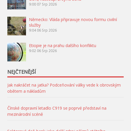
9:00
07 Srp 2026
Německo: Vláda připravuje novou formu civilní
služby
9:04
06 Srp 2026
Etiopie je na prahu dalšího konfliktu
9:02
06 Srp 2026
NEJČTENĚJŠÍ
Jak nakráčet na jatka? Podceňování války vede k obrovským
obětem a nákladům
Čínské dopravní letadlo C919 se poprvé představí na
mezinárodní scéně