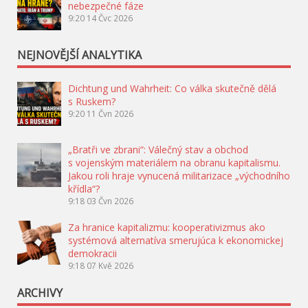
nebezpečné fáze
9:20
14 Čvc 2026
NEJNOVĚJŠÍ ANALYTIKA
Dichtung und Wahrheit: Co válka skutečně dělá
s Ruskem?
9:20
11 Čvn 2026
„Bratři ve zbrani“: Válečný stav a obchod
s vojenským materiálem na obranu kapitalismu.
Jakou roli hraje vynucená militarizace „východního
křídla“?
9:18
03 Čvn 2026
Za hranice kapitalizmu: kooperativizmus ako
systémová alternatíva smerujúca k ekonomickej
demokracii
9:18
07 Kvě 2026
ARCHIVY