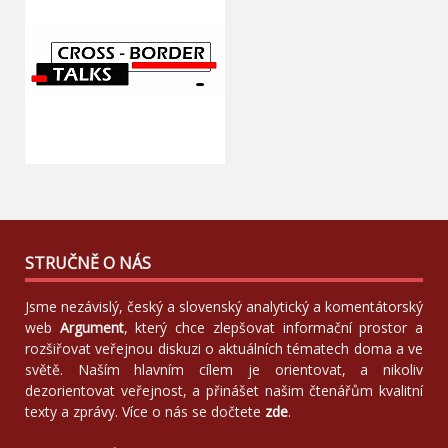
STRUČNĚ O NÁS
Jsme nezávislý, český a slovenský analytický a komentátorský
web
Argument
, který chce zlepšovat informační prostor a
rozšiřovat veřejnou diskuzi o aktuálních tématech doma a ve
světě. Naším hlavním cílem je orientovat, a nikoliv
dezorientovat veřejnost, a přinášet našim čtenářům kvalitní
texty a zprávy. Více o nás se dočtete
zde
.