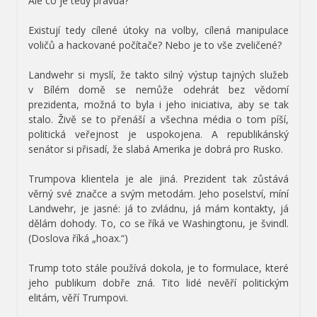
Ale co je tedy pravda?
Existují tedy cílené útoky na volby, cílená manipulace
voličů a hackované počítače? Nebo je to vše zveličené?
Landwehr si myslí, že takto silný výstup tajných služeb
v Bílém domě se nemůže odehrát bez vědomí
prezidenta, možná to byla i jeho iniciativa, aby se tak
stalo. Živě se to přenáší a všechna média o tom píší,
politická veřejnost je uspokojena. A republikánský
senátor si přisadí, že slabá Amerika je dobrá pro Rusko.
Trumpova klientela je ale jiná. Prezident tak zůstává
věrný své značce a svým metodám. Jeho poselství, míní
Landwehr, je jasné: já to zvládnu, já mám kontakty, já
dělám dohody. To, co se říká ve Washingtonu, je švindl.
(Doslova říká „hoax.“)
Trump toto stále používá dokola, je to formulace, které
jeho publikum dobře zná. Tito lidé nevěří politickým
elitám, věří Trumpovi.