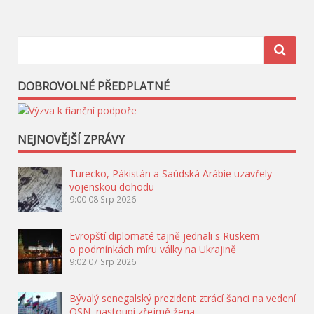
příspěvek
DOBROVOLNÉ PŘEDPLATNÉ
NEJNOVĚJŠÍ ZPRÁVY
Turecko, Pákistán a Saúdská Arábie uzavřely
vojenskou dohodu
9:00
08 Srp 2026
Evropští diplomaté tajně jednali s Ruskem
o podmínkách míru války na Ukrajině
9:02
07 Srp 2026
Bývalý senegalský prezident ztrácí šanci na vedení
OSN, nastoupí zřejmě žena