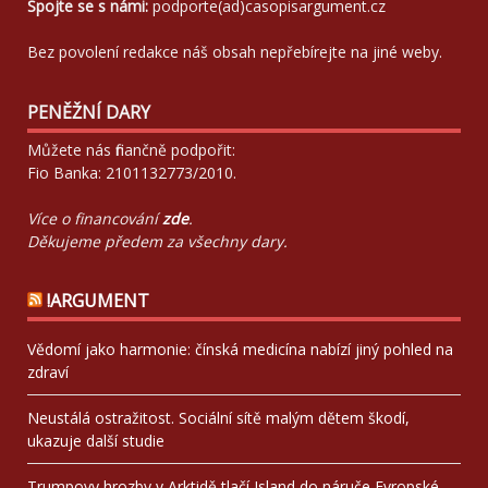
Spojte se s námi:
podporte(ad)casopisargument.cz
Bez povolení redakce náš obsah nepřebírejte na jiné weby.
PENĚŽNÍ DARY
Můžete nás finančně podpořit:
Fio Banka: 2101132773/2010.
Více o financování
zde
.
Děkujeme předem za všechny dary.
!ARGUMENT
Vědomí jako harmonie: čínská medicína nabízí jiný pohled na
zdraví
Neustálá ostražitost. Sociální sítě malým dětem škodí,
ukazuje další studie
Trumpovy hrozby v Arktidě tlačí Island do náruče Evropské