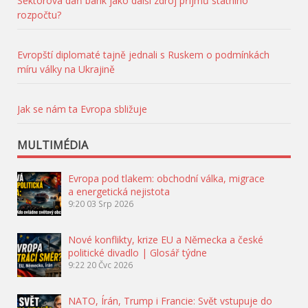
Sektorová daň bank jako další zdroj příjmů státního
rozpočtu?
Evropští diplomaté tajně jednali s Ruskem o podmínkách
míru války na Ukrajině
Jak se nám ta Evropa sbližuje
MULTIMÉDIA
Evropa pod tlakem: obchodní válka, migrace
a energetická nejistota
9:20
03 Srp 2026
Nové konflikty, krize EU a Německa a české
politické divadlo | Glosář týdne
9:22
20 Čvc 2026
NATO, Írán, Trump i Francie: Svět vstupuje do