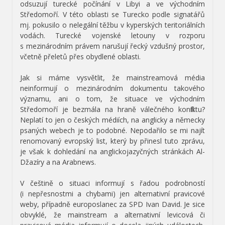
odsuzují turecké počínání v Libyi a ve východním
Středomoří. V této oblasti se Turecko podle signatářů
mj. pokusilo o nelegální těžbu v kyperských teritoriálních
vodách. Turecké vojenské letouny v rozporu
s mezinárodním právem narušují řecký vzdušný prostor,
včetně přeletů přes obydlené oblasti.
Jak si máme vysvětlit, že mainstreamová média
neinformují o mezinárodním dokumentu takového
významu, ani o tom, že situace ve východním
Středomoří je bezmála na hraně válečného konfliktu?
Neplatí to jen o českých médiích, na anglicky a německy
psaných webech je to podobné. Nepodařilo se mi najít
renomovaný evropský list, který by přinesl tuto zprávu,
je však k dohledání na anglickojazyčných stránkách Al-
Džazíry a na Arabnews.
V češtině o situaci informují s řadou podrobností
(i nepřesnostmi a chybami) jen alternativní pravicové
weby, případně europoslanec za SPD Ivan David. Je sice
obvyklé, že mainstream a alternativní levicová či