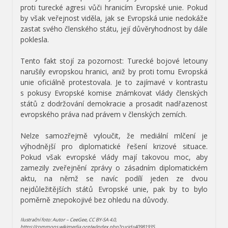
proti turecké agresi vůči hranicím Evropské unie. Pokud
by však veřejnost viděla, jak se Evropská unie nedokáže
zastat svého členského státu, její důvěryhodnost by dále
poklesla.
Tento fakt stojí za pozornost: Turecké bojové letouny
narušily evropskou hranici, aniž by proti tomu Evropská
unie oficiálně protestovala. Je to zajímavé v kontrastu
s pokusy Evropské komise známkovat vlády členských
států z dodržování demokracie a prosadit nadřazenost
evropského práva nad právem v členských zemích.
Nelze samozřejmě vyloučit, že mediální mlčení je
výhodnější pro diplomatické řešení krizové situace.
Pokud však evropské vlády mají takovou moc, aby
zamezily zveřejnění zprávy o zásadním diplomatickém
aktu, na němž se navíc podílí jeden ze dvou
nejdůležitějších států Evropské unie, pak by to bylo
poměrně znepokojivé bez ohledu na důvody.
Ilustrační foto: Autor – CeeGee, CC BY-SA 4.0,
https://commons.wikimedia.org/w/index.php?curid=40981935