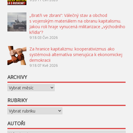
„Bratři ve zbrani“: Válečný stav a obchod
s vojenským materiálem na obranu kapitalismu.
Jakou roli hraje vynucená militarizace „východního
křídla“?
9:18
03 Čvn 2026
Za hranice kapitalizmu: kooperativizmus ako
systémová alternatíva smerujúca k ekonomickej
demokracii
9:18
07 Kvě 2026
ARCHIVY
Archivy
RUBRIKY
Rubriky
AUTOŘI