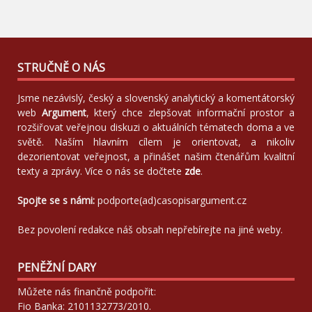
STRUČNĚ O NÁS
Jsme nezávislý, český a slovenský analytický a komentátorský
web
Argument
, který chce zlepšovat informační prostor a
rozšiřovat veřejnou diskuzi o aktuálních tématech doma a ve
světě. Naším hlavním cílem je orientovat, a nikoliv
dezorientovat veřejnost, a přinášet našim čtenářům kvalitní
texty a zprávy. Více o nás se dočtete
zde
.
Spojte se s námi:
podporte(ad)casopisargument.cz
Bez povolení redakce náš obsah nepřebírejte na jiné weby.
PENĚŽNÍ DARY
Můžete nás finančně podpořit:
Fio Banka: 2101132773/2010.