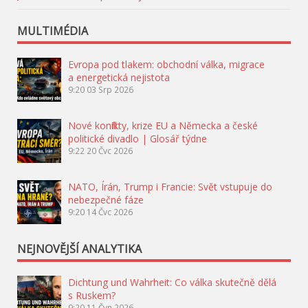
MULTIMÉDIA
Evropa pod tlakem: obchodní válka, migrace
a energetická nejistota
9:20
03 Srp 2026
Nové konflikty, krize EU a Německa a české
politické divadlo | Glosář týdne
9:22
20 Čvc 2026
NATO, Írán, Trump i Francie: Svět vstupuje do
nebezpečné fáze
9:20
14 Čvc 2026
NEJNOVĚJŠÍ ANALYTIKA
Dichtung und Wahrheit: Co válka skutečně dělá
s Ruskem?
9:20
11 Čvn 2026