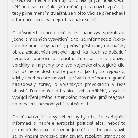
pravicová média informují o docela jiných událostech,
většinou se to však týká méně podstatných zpráv. Je
tedy přinejmenším zvláštní, že v této věci se přenechává
informační iniciativa neprofesionální scéně.
O důvodech tohoto mlčení lze nanejvýš spekulovat.
Jedno z možných vysvětlení je to, že informace z řecko-
turecké hranice by narušily pečlivě pěstovaný novinářský
obraz zbídačených syrských uprchlíků, kteří se dožadují
evropské pomoci a soucitu. Turecko dnes používá
uprchlíky a migranty pro své vojensko-strategické cíle,
což už nelze dost dobře popírat. Jak by to vypadalo,
kdyby hned po březnových zprávách o náporu migrantů
následovaly zprávy o vojenských provokacích v téže
oblasti? Turecko-řecká hranice „zabila příběh“, abych si
vypůjčil rčení jistého amerického novináře, jímž reagoval
na odhalení „nevhodných“ skutečností.
Druhé nabízející se vysvětlení by bylo to, že zveřejnění
informací si nepřeje evropská politická elita, neboť to
pro ni představuje ohrožení. Jen těžko si lze představit,
že by dnešní evropské elity zaujaly rezolutní stanovisko