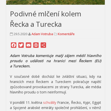
Podivné mlčení kolem
Řecka a Turecka
29.5.2020
Adam Votruba
Komentáře
Facebook
Twitter
Email
Print
Share
Adam Votruba komentuje malý zájem médií hlavního
proudu o události na hranici mezi Řeckem (EU)
a Tureckem.
V současné době dochází ke zvláštní situaci, kdy na
hranicích mezi Řeckem a Tureckem pokračuje napětí
způsobované provokacemi ze strany Turecka, ale média
hlavního proudu o tom neinformují.
V pondělí 11. května
schválily
Francie, Řecko, Kypr, Egypt
a Spojené arabské emiráty společné prohlášení, v němž