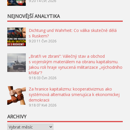
9:20
14 Čvc 2026
NEJNOVĚJŠÍ ANALYTIKA
Dichtung und Wahrheit: Co válka skutečně dělá
s Ruskem?
9:20
11 Čvn 2026
„Bratři ve zbrani“: Válečný stav a obchod
s vojenským materiálem na obranu kapitalismu.
Jakou roli hraje vynucená militarizace „východního
křídla“?
9:18
03 Čvn 2026
Za hranice kapitalizmu: kooperativizmus ako
systémová alternatíva smerujúca k ekonomickej
demokracii
9:18
07 Kvě 2026
ARCHIVY
Archivy