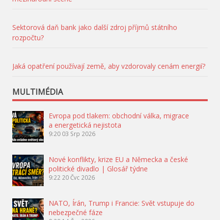
Sektorová daň bank jako další zdroj příjmů státního
rozpočtu?
Jaká opatření používají země, aby vzdorovaly cenám energií?
MULTIMÉDIA
Evropa pod tlakem: obchodní válka, migrace
a energetická nejistota
9:20
03 Srp 2026
Nové konflikty, krize EU a Německa a české
politické divadlo | Glosář týdne
9:22
20 Čvc 2026
NATO, Írán, Trump i Francie: Svět vstupuje do
nebezpečné fáze