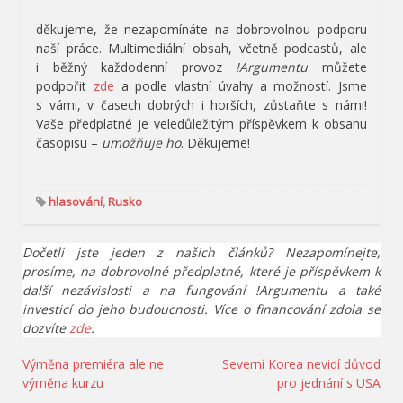
děkujeme, že nezapomínáte na dobrovolnou podporu
naší práce. Multimediální obsah, včetně podcastů, ale
i běžný každodenní provoz
!Argumentu
můžete
podpořit
zde
a podle vlastní úvahy a možností. Jsme
s vámi, v časech dobrých i horších, zůstaňte s námi!
Vaše předplatné je veledůležitým příspěvkem k obsahu
časopisu –
umožňuje ho
. Děkujeme!
hlasování
,
Rusko
Dočetli jste jeden z našich článků? Nezapomínejte,
prosíme, na dobrovolné předplatné, které je příspěvkem k
další nezávislosti a na fungování !Argumentu a také
investicí do jeho budoucnosti. Více o financování zdola se
dozvíte
zde
.
Navigace
Výměna premiéra ale ne
Severní Korea nevidí důvod
výměna kurzu
pro jednání s USA
pro