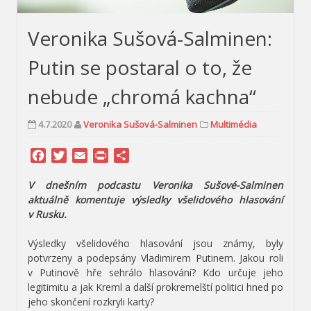
Veronika Sušová-Salminen:
Putin se postaral o to, že
nebude „chromá kachna“
4.7.2020
Veronika Sušová-Salminen
Multimédia
Facebook
Twitter
Email
Print
Share
V dnešním podcastu Veronika Sušové-Salminen
aktuálně komentuje výsledky všelidového hlasování
v Rusku.
Výsledky všelidového hlasování jsou známy, byly
potvrzeny a podepsány Vladimirem Putinem. Jakou roli
v Putinově hře sehrálo hlasování? Kdo určuje jeho
legitimitu a jak Kreml a další prokremelští politici hned po
jeho skončení rozkryli karty?