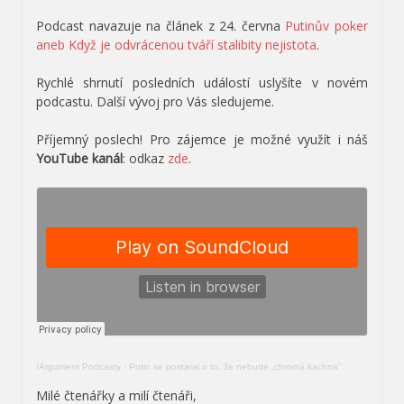
Podcast navazuje na článek z 24. června
Putinův poker
aneb Když je odvrácenou tváří stalibity nejistota
.
Rychlé shrnutí posledních událostí uslyšíte v novém
podcastu. Další vývoj pro Vás sledujeme.
Příjemný poslech! Pro zájemce je možné využít i náš
YouTube kanál
: odkaz
zde
.
!Argument Podcasty
·
Putin se postaral o to, že nebude „chromá kachna“
Milé čtenářky a milí čtenáři,