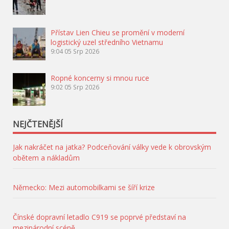
Přístav Lien Chieu se promění v moderní
logistický uzel středního Vietnamu
9:04
05 Srp 2026
Ropné koncerny si mnou ruce
9:02
05 Srp 2026
NEJČTENĚJŠÍ
Jak nakráčet na jatka? Podceňování války vede k obrovským
obětem a nákladům
Německo: Mezi automobilkami se šíří krize
Čínské dopravní letadlo C919 se poprvé představí na
mezinárodní scéně