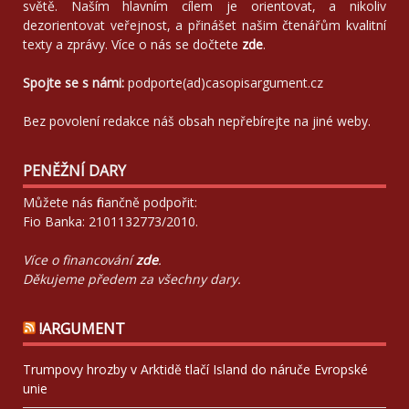
světě. Naším hlavním cílem je orientovat, a nikoliv
dezorientovat veřejnost, a přinášet našim čtenářům kvalitní
texty a zprávy. Více o nás se dočtete
zde
.
Spojte se s námi:
podporte(ad)casopisargument.cz
Bez povolení redakce náš obsah nepřebírejte na jiné weby.
PENĚŽNÍ DARY
Můžete nás finančně podpořit:
Fio Banka: 2101132773/2010.
Více o financování
zde
.
Děkujeme předem za všechny dary.
!ARGUMENT
Trumpovy hrozby v Arktidě tlačí Island do náruče Evropské
unie