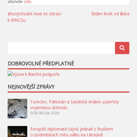
dozvíte
zde
.
Navigace
Jihovýchodní Asie se obrací
Biden krok od fiaska
k BRICSu
pro
příspěvek
DOBROVOLNÉ PŘEDPLATNÉ
NEJNOVĚJŠÍ ZPRÁVY
Turecko, Pákistán a Saúdská Arábie uzavřely
vojenskou dohodu
9:00
08 Srp 2026
Evropští diplomaté tajně jednali s Ruskem
o podmínkách míru války na Ukrajině