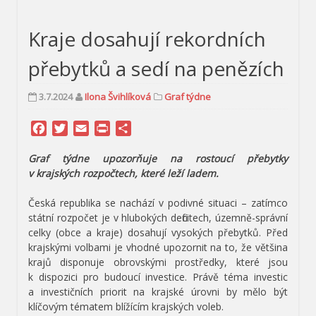
Kraje dosahují rekordních
přebytků a sedí na penězích
3.7.2024
Ilona Švihlíková
Graf týdne
Facebook
Twitter
Email
Print
Share
Graf týdne upozorňuje na rostoucí přebytky
v krajských rozpočtech, které leží ladem.
Česká republika se nachází v podivné situaci – zatímco
státní rozpočet je v hlubokých deficitech, územně-správní
celky (obce a kraje) dosahují vysokých přebytků. Před
krajskými volbami je vhodné upozornit na to, že většina
krajů disponuje obrovskými prostředky, které jsou
k dispozici pro budoucí investice. Právě téma investic
a investičních priorit na krajské úrovni by mělo být
klíčovým tématem blížícím krajských voleb.