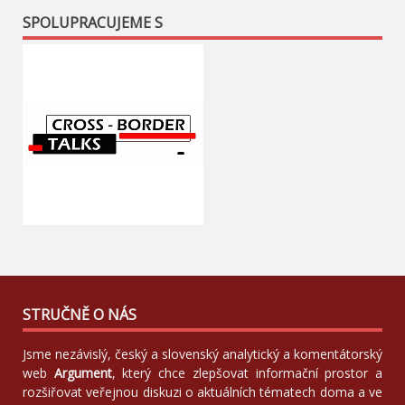
SPOLUPRACUJEME S
STRUČNĚ O NÁS
Jsme nezávislý, český a slovenský analytický a komentátorský
web
Argument
, který chce zlepšovat informační prostor a
rozšiřovat veřejnou diskuzi o aktuálních tématech doma a ve