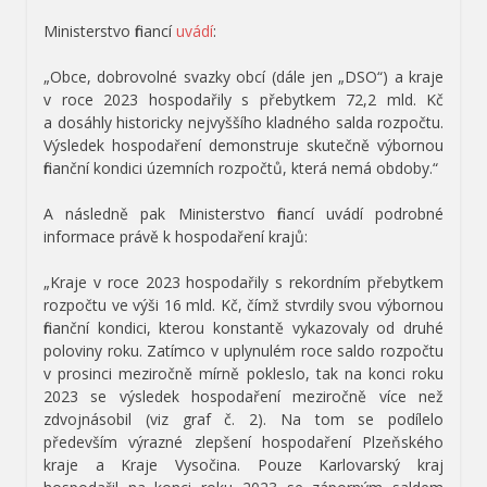
Ministerstvo financí
uvádí
:
„Obce, dobrovolné svazky obcí (dále jen „DSO“) a kraje
v roce 2023 hospodařily s přebytkem 72,2 mld. Kč
a dosáhly historicky nejvyššího kladného salda rozpočtu.
Výsledek hospodaření demonstruje skutečně výbornou
finanční kondici územních rozpočtů, která nemá obdoby.“
A následně pak Ministerstvo financí uvádí podrobné
informace právě k hospodaření krajů:
„Kraje v roce 2023 hospodařily s rekordním přebytkem
rozpočtu ve výši 16 mld. Kč, čímž stvrdily svou výbornou
finanční kondici, kterou konstantě vykazovaly od druhé
poloviny roku. Zatímco v uplynulém roce saldo rozpočtu
v prosinci meziročně mírně pokleslo, tak na konci roku
2023 se výsledek hospodaření meziročně více než
zdvojnásobil (viz graf č. 2). Na tom se podílelo
především výrazné zlepšení hospodaření Plzeňského
kraje a Kraje Vysočina. Pouze Karlovarský kraj