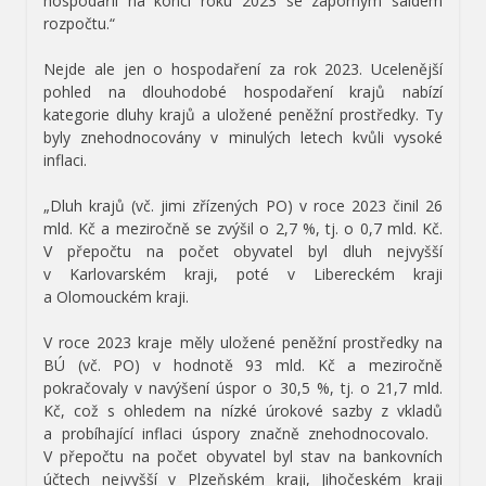
hospodařil na konci roku 2023 se záporným saldem
rozpočtu.“
Nejde ale jen o hospodaření za rok 2023. Ucelenější
pohled na dlouhodobé hospodaření krajů nabízí
kategorie dluhy krajů a uložené peněžní prostředky. Ty
byly znehodnocovány v minulých letech kvůli vysoké
inflaci.
„Dluh krajů (vč. jimi zřízených PO) v roce 2023 činil 26
mld. Kč a meziročně se zvýšil o 2,7 %, tj. o 0,7 mld. Kč.
V přepočtu na počet obyvatel byl dluh nejvyšší
v Karlovarském kraji, poté v Libereckém kraji
a Olomouckém kraji.
V roce 2023 kraje měly uložené peněžní prostředky na
BÚ (vč. PO) v hodnotě 93 mld. Kč a meziročně
pokračovaly v navýšení úspor o 30,5 %, tj. o 21,7 mld.
Kč, což s ohledem na nízké úrokové sazby z vkladů
a probíhající inflaci úspory značně znehodnocovalo.
V přepočtu na počet obyvatel byl stav na bankovních
účtech nejvyšší v Plzeňském kraji, Jihočeském kraji