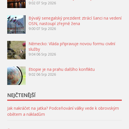
9:02
07 Srp 2026
Bývalý senegalský prezident ztrácí šanci na vedení
OSN, nastoupí zřejmě žena
9:00
07 Srp 2026
Německo: Vláda připravuje novou formu civilní
služby
9:04
06 Srp 2026
Etiopie je na prahu dalšího konfliktu
9:02
06 Srp 2026
NEJČTENĚJŠÍ
Jak nakráčet na jatka? Podceňování války vede k obrovským
obětem a nákladům