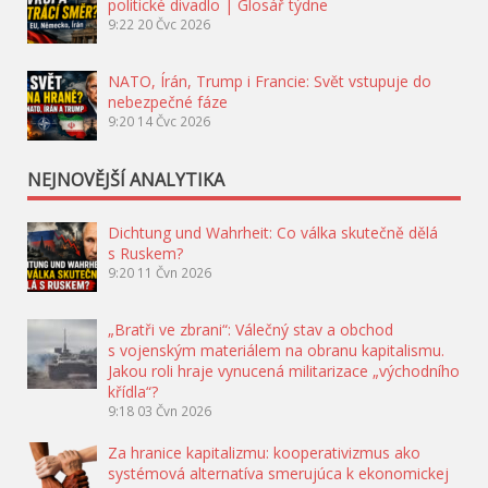
politické divadlo | Glosář týdne
9:22
20 Čvc 2026
NATO, Írán, Trump i Francie: Svět vstupuje do
nebezpečné fáze
9:20
14 Čvc 2026
NEJNOVĚJŠÍ ANALYTIKA
Dichtung und Wahrheit: Co válka skutečně dělá
s Ruskem?
9:20
11 Čvn 2026
„Bratři ve zbrani“: Válečný stav a obchod
s vojenským materiálem na obranu kapitalismu.
Jakou roli hraje vynucená militarizace „východního
křídla“?
9:18
03 Čvn 2026
Za hranice kapitalizmu: kooperativizmus ako
systémová alternatíva smerujúca k ekonomickej