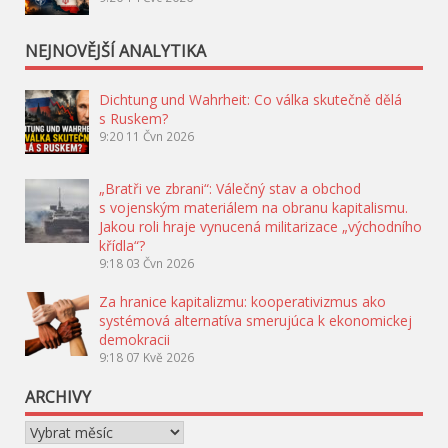
NEJNOVĚJŠÍ ANALYTIKA
Dichtung und Wahrheit: Co válka skutečně dělá
s Ruskem?
9:20
11 Čvn 2026
„Bratři ve zbrani“: Válečný stav a obchod
s vojenským materiálem na obranu kapitalismu.
Jakou roli hraje vynucená militarizace „východního
křídla“?
9:18
03 Čvn 2026
Za hranice kapitalizmu: kooperativizmus ako
systémová alternatíva smerujúca k ekonomickej
demokracii
9:18
07 Kvě 2026
ARCHIVY
Archivy