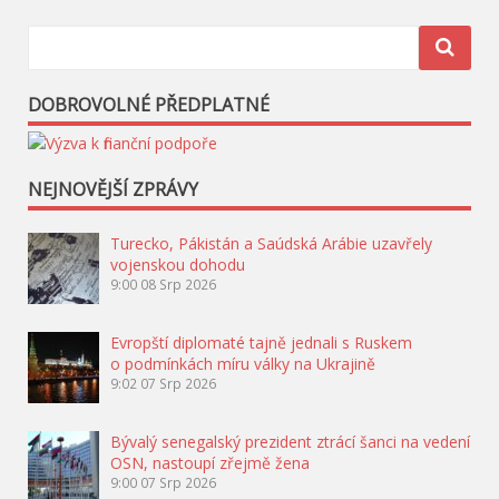
DOBROVOLNÉ PŘEDPLATNÉ
NEJNOVĚJŠÍ ZPRÁVY
Turecko, Pákistán a Saúdská Arábie uzavřely
vojenskou dohodu
9:00
08 Srp 2026
Evropští diplomaté tajně jednali s Ruskem
o podmínkách míru války na Ukrajině
9:02
07 Srp 2026
Bývalý senegalský prezident ztrácí šanci na vedení
OSN, nastoupí zřejmě žena
9:00
07 Srp 2026