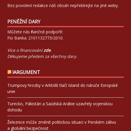
Bez povolení redakce náš obsah nepřebírejte na jiné weby.
PENĚŽNÍ DARY
Můžete nás finančně podpořit:
Fio Banka: 2101132773/2010.
Více o financování
zde
.
Děkujeme předem za všechny dary.
!ARGUMENT
Trumpovy hrozby v Arktidě tlačí Island do náruče Evropské
unie
Turecko, Pákistán a Saúdská Arábie uzavřely vojenskou
dohodu
Železnice může změnit politickou situaci v Perském zálivu
a globální bezpečnost