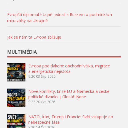
Evropští diplomaté tajně jednali s Ruskem o podmínkách
míru války na Ukrajině
Jak se nám ta Evropa sbližuje
MULTIMÉDIA
Evropa pod tlakem: obchodní válka, migrace
a energetická nejistota
9:20
03 Srp 2026
Nové konflikty, krize EU a Německa a české
politické divadlo | Glosář týdne
9:22
20 Čvc 2026
NATO, Írán, Trump i Francie: Svět vstupuje do
nebezpečné fáze
9:20
14 Čvc 2026