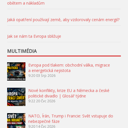
obětem a nákladům
Jaká opatření používají země, aby vzdorovaly cenám energií?
Jak se nám ta Evropa sbližuje
MULTIMÉDIA
Evropa pod tlakem: obchodní válka, migrace
a energetická nejistota
9:20
03 Srp 2026
Nové konflikty, krize EU a Německa a české
politické divadlo | Glosář týdne
9:22
20 Čvc 2026
NATO, Írán, Trump i Francie: Svět vstupuje do
nebezpečné fáze
9:20
14 Čvc 2026