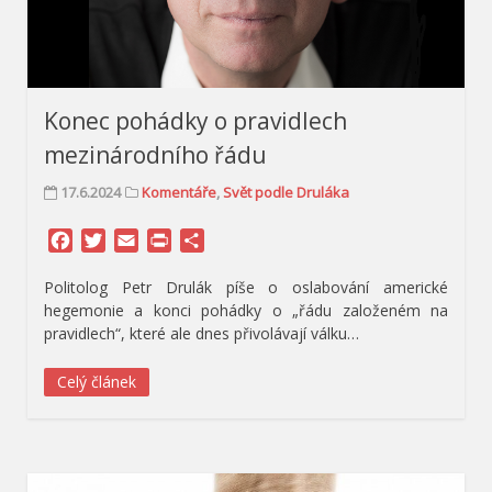
Konec pohádky o pravidlech
mezinárodního řádu
17.6.2024
Komentáře
,
Svět podle Druláka
Facebook
Twitter
Email
Print
Share
Politolog Petr Drulák píše o oslabování americké
hegemonie a konci pohádky o „řádu založeném na
pravidlech“, které ale dnes přivolávají válku…
Celý článek