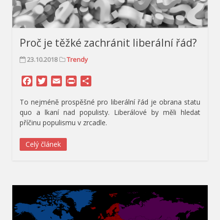
Proč je těžké zachránit liberální řád?
23.10.2018
Trendy
Facebook
Twitter
Email
Print
Share
To nejméně prospěšné pro liberální řád je obrana statu
quo a lkaní nad populisty. Liberálové by měli hledat
příčinu populismu v zrcadle.
Celý článek