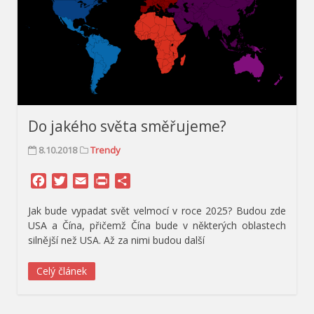
Do jakého světa směřujeme?
8.10.2018
Trendy
Facebook
Twitter
Email
Print
Share
Jak bude vypadat svět velmocí v roce 2025? Budou zde
USA a Čína, přičemž Čína bude v některých oblastech
silnější než USA. Až za nimi budou další
Celý článek