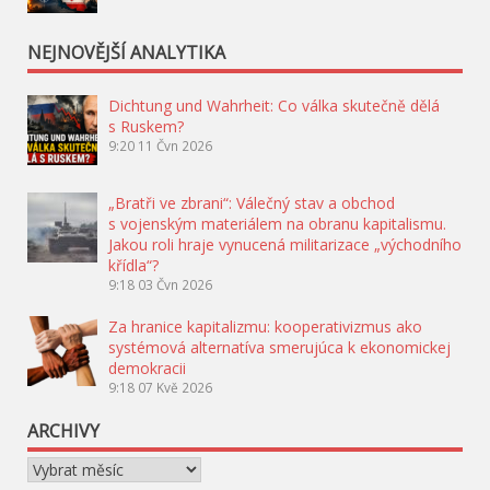
NEJNOVĚJŠÍ ANALYTIKA
Dichtung und Wahrheit: Co válka skutečně dělá
s Ruskem?
9:20
11 Čvn 2026
„Bratři ve zbrani“: Válečný stav a obchod
s vojenským materiálem na obranu kapitalismu.
Jakou roli hraje vynucená militarizace „východního
křídla“?
9:18
03 Čvn 2026
Za hranice kapitalizmu: kooperativizmus ako
systémová alternatíva smerujúca k ekonomickej
demokracii
9:18
07 Kvě 2026
ARCHIVY
Archivy